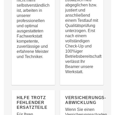
nicht mehr
abgeglichen bzw.
selbstverständlich
justiert und
ist, arbeiten in
anschließend
unserer
einem Testlauf mit
professionellen
Qualitätsprüfung
und optimal
unterzogen. Erst
ausgestatteten
nach einem
Fachwerkstatt
vollständigen
kompetente,
Check-Up und
zuverlässige und
100%iger
erfahrene Meister
Betriebsbereitschaft
und Techniker.
verlässt Ihr
Beamer unsere
Werkstatt.
HILFE TROTZ
VERSICHERUNGS-
FEHLENDER
ABWICKLUNG
ERSATZTEILE
Wenn Sie einen
Für Ihren
Versicherungsschaden