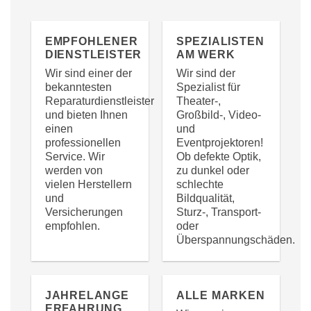
EMPFOHLENER
SPEZIALISTEN
DIENSTLEISTER
AM WERK
Wir sind einer der
Wir sind der
bekanntesten
Spezialist für
Reparaturdienstleister
Theater-,
und bieten Ihnen
Großbild-, Video-
einen
und
professionellen
Eventprojektoren!
Service. Wir
Ob defekte Optik,
werden von
zu dunkel oder
vielen Herstellern
schlechte
und
Bildqualität,
Versicherungen
Sturz-, Transport-
empfohlen.
oder
Überspannungschäden.
JAHRELANGE
ALLE MARKEN
ERFAHRUNG