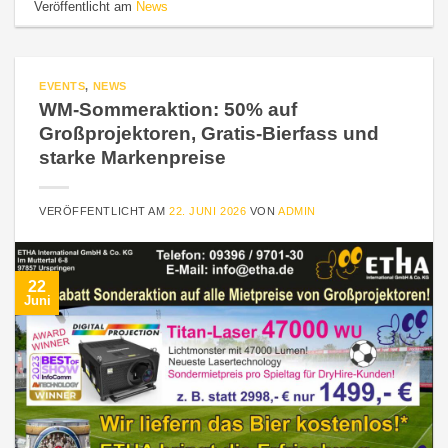
Veröffentlicht am
News
EVENTS
,
NEWS
WM-Sommeraktion: 50% auf
Großprojektoren, Gratis-Bierfass und
starke Markenpreise
VERÖFFENTLICHT AM
22. JUNI 2026
VON
ADMIN
22
Juni