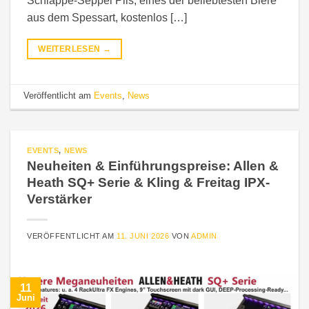
Schlappe-Seppel Pils, eines der beliebtesten Biere
aus dem Spessart, kostenlos […]
WEITERLESEN
→
Veröffentlicht am
Events
,
News
EVENTS
,
NEWS
Neuheiten & Einführungspreise: Allen &
Heath SQ+ Serie & Kling & Freitag IPX-
Verstärker
VERÖFFENTLICHT AM
11. JUNI 2026
VON
ADMIN
11
Juni