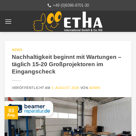
Zum
+49 (0)9396-9701-30
Inhalt
springen
NEWS
Nachhaltigkeit beginnt mit Wartungen –
täglich 15-20 Großprojektoren im
Eingangscheck
VERÖFFENTLICHT AM
3. AUGUST 2026
VON
ADMIN
03
Aug.