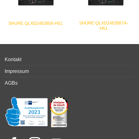
SHURE QLXD24E/B87A-
SHURE QLXD24E/B58-H51
H51
Kontakt
Impressum
AGBs