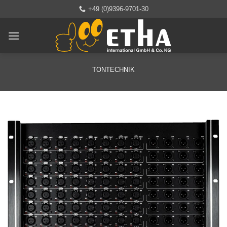
Zum
+49 (0)9396-9701-30
Inhalt
springen
TONTECHNIK