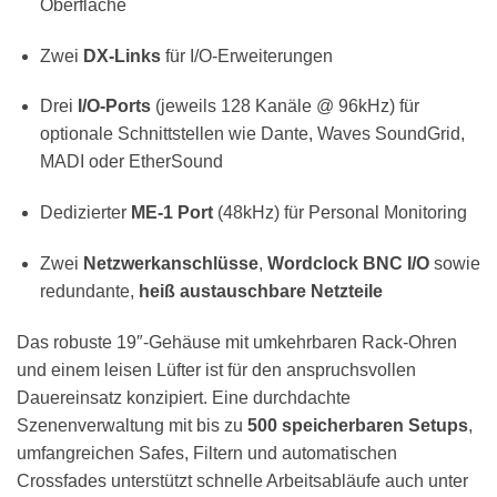
Oberfläche
Zwei
DX-Links
für I/O-Erweiterungen
Drei
I/O-Ports
(jeweils 128 Kanäle @ 96kHz) für
optionale Schnittstellen wie Dante, Waves SoundGrid,
MADI oder EtherSound
Dedizierter
ME-1 Port
(48kHz) für Personal Monitoring
Zwei
Netzwerkanschlüsse
,
Wordclock BNC I/O
sowie
redundante,
heiß austauschbare Netzteile
Das robuste 19″-Gehäuse mit umkehrbaren Rack-Ohren
und einem leisen Lüfter ist für den anspruchsvollen
Dauereinsatz konzipiert. Eine durchdachte
Szenenverwaltung mit bis zu
500 speicherbaren Setups
,
umfangreichen Safes, Filtern und automatischen
Crossfades unterstützt schnelle Arbeitsabläufe auch unter