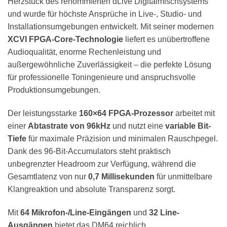
Herzstück des renommierten dLive Digitalmischsystems
und wurde für höchste Ansprüche in Live-, Studio- und
Installationsumgebungen entwickelt. Mit seiner modernen
XCVI FPGA-Core-Technologie
liefert es unübertroffene
Audioqualität, enorme Rechenleistung und
außergewöhnliche Zuverlässigkeit – die perfekte Lösung
für professionelle Toningenieure und anspruchsvolle
Produktionsumgebungen.
Der leistungsstarke
160×64 FPGA-Prozessor
arbeitet mit
einer
Abtastrate von 96kHz
und nutzt eine
variable Bit-
Tiefe
für maximale Präzision und minimalen Rauschpegel.
Dank des 96-Bit-Accumulators steht praktisch
unbegrenzter Headroom zur Verfügung, während die
Gesamtlatenz von nur
0,7 Millisekunden
für unmittelbare
Klangreaktion und absolute Transparenz sorgt.
Mit
64 Mikrofon-/Line-Eingängen
und
32 Line-
Ausgängen
bietet das DM64 reichlich