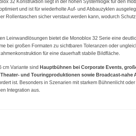
blox 32 Konstruktion liegt in der hohen Systemlogik für den mob
timiert und ist für wiederholte Auf- und Abbauzyklen ausgeleg
der Rollentaschen sicher verstaut werden kann, wodurch Schutz
ilen Leinwandlösungen bietet die Monoblox 32 Serie eine deutlic
me bei großen Formaten zu sichtbaren Toleranzen oder unglei
ahmenkonstruktion für eine dauerhaft stabile Bildfläche.
6 cm Variante sind
Hauptbühnen bei Corporate Events, große
, Theater- und Touringproduktionen sowie Broadcast-nah
efordert ist. Besonders in Szenarien mit starkem Bühnenlicht od
len Integration aus.