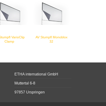
Stumpfl VarioClip
AV Stumpfl Monoblox
Clamp
32
ETHA international GmbH
Muttertal 6-8
97857 Urspringen