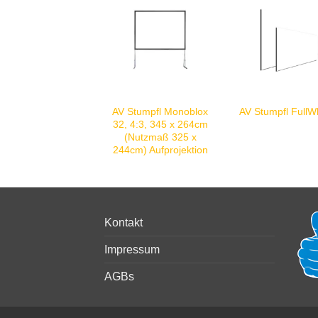
AV Stumpfl Monoblox
AV Stumpfl FullW
32, 4:3, 345 x 264cm
(Nutzmaß 325 x
244cm) Aufprojektion
Kontakt
Impressum
AGBs