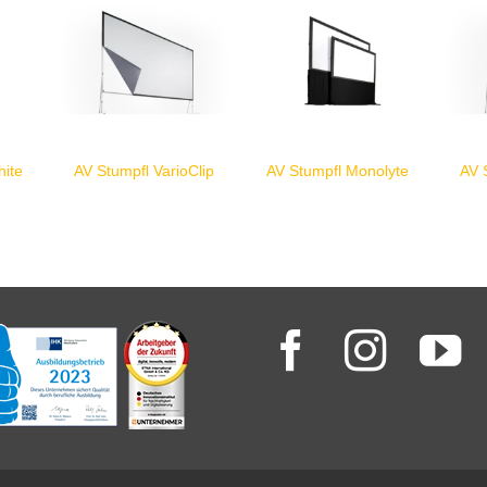
AV 
hite
AV Stumpfl VarioClip
AV Stumpfl Monolyte