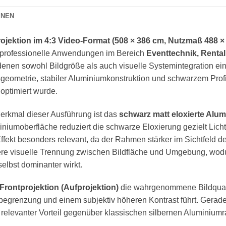
ONEN
ojektion im 4:3 Video-Format (508 × 386 cm, Nutzmaß 488 ×
 an professionelle Anwendungen im Bereich
Eventtechnik, Rental
 denen sowohl Bildgröße als auch visuelle Systemintegration ei
geometrie, stabiler Aluminiumkonstruktion und schwarzem Profilf
optimiert wurde.
Merkmal dieser Ausführung ist das
schwarz matt eloxierte Alumi
niumoberfläche reduziert die schwarze Eloxierung gezielt Lich
 Effekt besonders relevant, da der Rahmen stärker im Sichtfel
arere visuelle Trennung zwischen Bildfläche und Umgebung, wod
selbst dominanter wirkt.
Frontprojektion (Aufprojektion)
die wahrgenommene Bildqualit
begrenzung und einem subjektiv höheren Kontrast führt. Gerad
in relevanter Vorteil gegenüber klassischen silbernen Aluminium