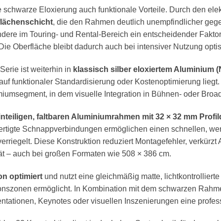
ie schwarze Eloxierung auch funktionale Vorteile. Durch den el
flächenschicht
, die den Rahmen deutlich unempfindlicher geg
ere im Touring- und Rental-Bereich ein entscheidender Faktor,
ie Oberfläche bleibt dadurch auch bei intensiver Nutzung optis
erie ist weiterhin in
klassisch silber eloxiertem Aluminium (
auf funktionaler Standardisierung oder Kostenoptimierung liegt. 
miumsegment, in dem visuelle Integration in Bühnen- oder Broa
inteiligen, faltbaren Aluminiumrahmen mit 32 × 32 mm Profil
fertigte Schnappverbindungen ermöglichen einen schnellen, we
erriegelt. Diese Konstruktion reduziert Montagefehler, verkürzt 
ät – auch bei großen Formaten wie 508 × 386 cm.
on optimiert
und nutzt eine gleichmäßig matte, lichtkontrollier
onszonen ermöglicht. In Kombination mit dem schwarzen Rahmen 
ntationen, Keynotes oder visuellen Inszenierungen eine profess