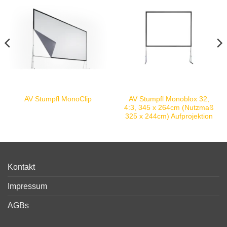
AV Stumpfl Monoblox 32,
AV Stumpfl MonoClip
4:3, 345 x 264cm (Nutzmaß
325 x 244cm) Aufprojektion
Kontakt
Impressum
AGBs