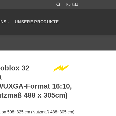
Kontakt
UNS
UNSERE PRODUKTE
oblox 32
t
 WUXGA-Format 16:10,
utzmaß 488 x 305cm)
ktion 508×325 cm (Nutzmaß 488×305 cm),