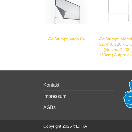
AV Stumpfl Mono
AV Stumpfl Vario 64
32, 4:3, 220 x 1
(Nutzmaß 200 
150cm) Aufprojek
Kontakt
Impressum
AGBs
Copyright 2026 ©ETHA