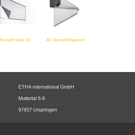
Stumpfl Vario 32
AV Stumpfl Magnum
ETHA international GmbH
Muttertal 6-8
97857 Urspringen