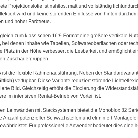
dete Projektionsfolie ist nahtlos, matt und vollständig lichtundu
 reflektiert wird und keine störenden Einflüsse von hinten durch
sten und hoher Farbtreue.
rgleich zum klassischen 16:9-Format eine größere vertikale Nutz
, bei denen Inhalte wie Tabellen, Softwareoberflächen oder tec
 Platz in der Höhe verbessert die Lesbarkeit und ermöglicht ei
oßen Zuschauergruppen.
 ist die flexible Rahmenausführung. Neben der Standardvariant
tlich)
verfügbar. Diese Variante reduziert störende Lichtrefle
zierte Bild. Gleichzeitig erhöht die Eloxierung die Widerstandsf
 im intensiven Rental-Betrieb von Vorteil ist.
len Leinwänden mit Stecksystemen bietet die Monoblox 32 Serie
ie Anzahl potenzieller Schwachstellen und eliminiert Montagefe
gewährleistet. Für professionelle Anwender bedeutet dies eine 