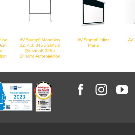
blox
AV Stumpfl Monoblox
AV Stumpfl Inline
AV 
70cm
32, 4:3, 345 x 264cm
Plana
x
(Nutzmaß 325 x
tion
244cm) Aufprojektion