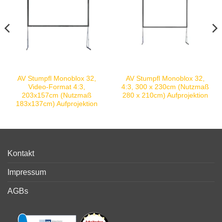
AV Stumpfl Monoblox 32,
AV Stumpfl Monoblox 32,
Video-Format 4:3,
4:3, 300 x 230cm (Nutzmaß
203x157cm (Nutzmaß
280 x 210cm) Aufprojektion
183x137cm) Aufprojektion
Kontakt
Impressum
AGBs