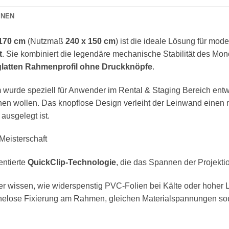
ONEN
 170 cm
(Nutzmaß
240 x 150 cm
) ist die ideale Lösung für mo
t
. Sie kombiniert die legendäre mechanische Stabilität des Mo
 glatten Rahmenprofil ohne Druckknöpfe
.
 wurde speziell für Anwender im Rental & Staging Bereich entw
ehen wollen. Das knopflose Design verleiht der Leinwand eine
ausgelegt ist.
Meisterschaft
entierte
QuickClip-Technologie
, die das Spannen der Projektio
r wissen, wie widerspenstig PVC-Folien bei Kälte oder hoher Lu
elose Fixierung am Rahmen, gleichen Materialspannungen souv