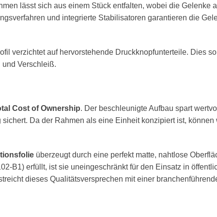
men lässt sich aus einem Stück entfalten, wobei die Gelenke a
ngsverfahren und integrierte Stabilisatoren garantieren die Gel
l verzichtet auf hervorstehende Druckknopfunterteile. Dies sorg
 und Verschleiß.
tal Cost of Ownership
. Der beschleunigte Aufbau spart wertv
ig sichert. Da der Rahmen als eine Einheit konzipiert ist, könne
tionsfolie
überzeugt durch eine perfekt matte, nahtlose Oberflä
2-B1) erfüllt, ist sie uneingeschränkt für den Einsatz in öffen
treicht dieses Qualitätsversprechen mit einer branchenführen