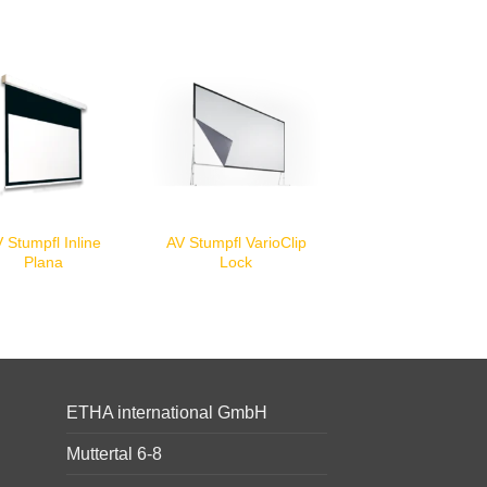
 Stumpfl Inline
AV Stumpfl VarioClip
Plana
Lock
ETHA international GmbH
Muttertal 6-8