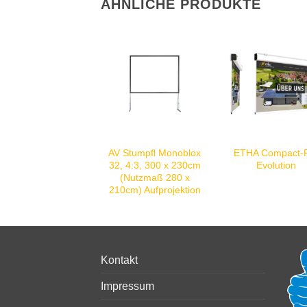
ÄHNLICHE PRODUKTE
AV Stumpfl Monoblox
ETHA Compact-
32, 4:3, 300 x 230cm
Evolution
(Nutzmaß 280 x
210cm) Aufprojektion
Kontakt
Impressum