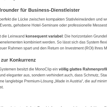
llrounder für Business-Dienstleister
 perfekt die Lücke zwischen kompakten Stativleinwänden und wu
 Events, gehobene Hotel-Seminare oder professionelle Messes
t die Leinwand
konsequent variabel
: Die horizontalen Grun
enelementen kombiniert werden. So lässt sich das System flexib
euer Rahmen spart und den Return on Investment (ROI) Ihres Mi
 zur Konkurrenz
Systemen besitzt die MonoClip ein
völlig glattes Rahmenprofi
r und eleganter aus, sondern verhindert auch, dass Schmutz, S
ne langlebige Premium-Lösung „Made in Austria“, die auf minim
st.