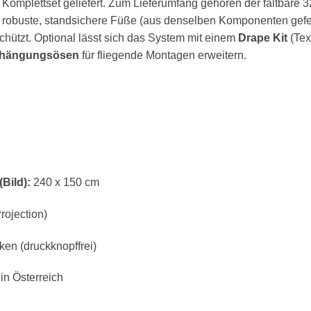
es Komplettset geliefert. Zum Lieferumfang gehören der faltba
, robuste, standsichere Füße (aus denselben Komponenten gefe
chützt. Optional lässt sich das System mit einem
Drape Kit
(Tex
fhängungsösen
für fliegende Montagen erweitern.
Bild):
240 x 150 cm
rojection)
ken (druckknopffrei)
in Österreich