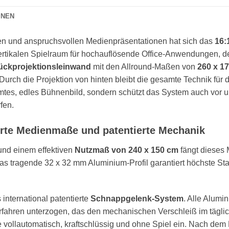
ONEN
n und anspruchsvollen Medienpräsentationen hat sich das
16:
 vertikalen Spielraum für hochauflösende Office-Anwendungen, de
ückprojektionsleinwand
mit den Allround-Maßen von
260 x 1
Durch die Projektion von hinten bleibt die gesamte Technik für 
mtes, edles Bühnenbild, sondern schützt das System auch vor u
fen.
erte Medienmaße und patentierte Mechanik
nd einem effektiven
Nutzmaß von 240 x 150 cm
fängt dieses
Das tragende 32 x 32 mm Aluminium-Profil garantiert höchste Sta
 international patentierte
Schnappgelenk-System
. Alle Alum
fahren unterzogen, das den mechanischen Verschleiß im täglic
vollautomatisch, kraftschlüssig und ohne Spiel ein. Nach dem 