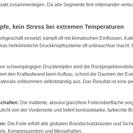
akt zusammenlegen. Da alle Segmente fest miteinander verbunde
fe, kein Stress bei extremen Temperaturen
hgeschäft einsetzt, kämpft oft mit klimatischen Einflüssen. K
, was herkömmliche Druckknopfsysteme oft unbrauchbar macht. 
von schwergängigen Druckknöpfen wird die Rückprojektionsfolie
iert den Kraftaufwand beim Aufbau, schont die Daumen der Eve
rials vollkommen selbstständig aus. Das Resultat ist eine perfe
chaften:
Die mattierte, absolut glanzfreie Folienoberfläche so
licht von der Vorderseite und liefert kontraststarke, farbechte Bi
en:
Die Folie erfüllt alle globalen Brandschutzklassen und Sic
otels, Kongresszentren und Messehallen.