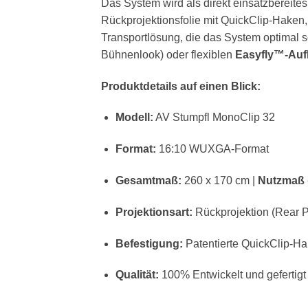
Das System wird als direkt einsatzbereit
Rückprojektionsfolie mit QuickClip-Haken
Transportlösung, die das System optimal s
Bühnenlook) oder flexiblen
Easyfly™-Au
Produktdetails auf einen Blick:
Modell:
AV Stumpfl MonoClip 32
Format:
16:10 WUXGA-Format
Gesamtmaß:
260 x 170 cm |
Nutzmaß (
Projektionsart:
Rückprojektion (Rear P
Befestigung:
Patentierte QuickClip-Ha
Qualität:
100% Entwickelt und gefertigt 