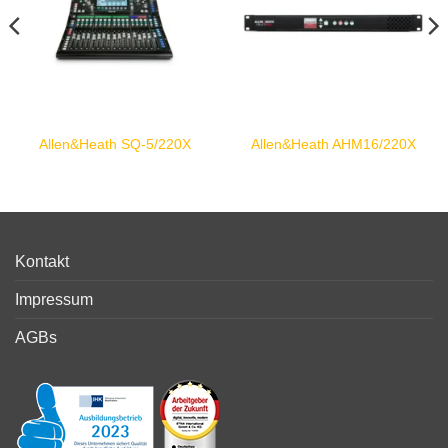
Allen&Heath SQ-5/220X
Allen&Heath AHM16/220X
Kontakt
Impressum
AGBs