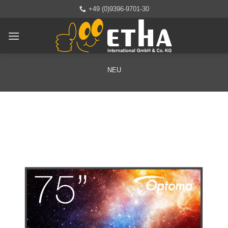
Zum
+49 (0)9396-9701-30
Inhalt
springen
NEU