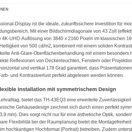
ONEN
nal-Display ist die ideale, zukunftssichere Investition für 
ngsbereich. Mit einer Bildschirmdiagonale von 43 Zoll (effekti
ve 4K-UHD-Auflösung von 3840 x 2160 Pixeln im klassischen 16
-Helligkeit von 500 cd/m2, kombiniert mit einem soliden Kontras
ickelte Anti-Glare-Oberflächenbehandlung mit einem besonders
ekte Reflexionen von Deckenleuchten, Fenstern oder Projektions
orizontal und vertikal 178 Grad garantiert, dass Präsentatione
arb- und Kontrastverlust perfekt abgelesen werden können.
flexible Installation mit symmetrischem Design
 Lehralltag, bietet das TH-43EQ3 eine erweiterte Zuverlässigkeit
anische Gehäusedesign zeichnet sich durch einen perfekt sym
 13,9 mm). Dies sorgt nicht nur für eine ästhetische Optik, sond
re Flexibilität bei der Raumplanung bietet die Montagefreiheit: 
im hochkantigen Hochformat (Portrait) betreiben. Zudem unter