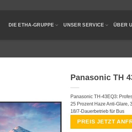
DIE ETHA-GRUPPE
UNSER SERVICE
ÜBER 
Panasonic TH 
Panasonic TH-43EQ3: Profess
25 Prozent Haze Anti-Glare,
18/7-Dauerbetrieb für Bus
PREIS JETZT ANF