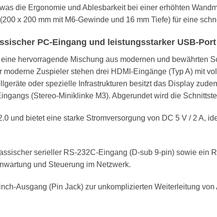
 was die Ergonomie und Ablesbarkeit bei einer erhöhten Wandm
200 x 200 mm mit M6-Gewinde und 16 mm Tiefe) für eine schnell
lassischer PC-Eingang und leistungsstarker USB-Port
eine hervorragende Mischung aus modernen und bewährten Schni
r moderne Zuspieler stehen drei HDMI-Eingänge (Typ A) mit v
ellgeräte oder spezielle Infrastrukturen besitzt das Display z
ingangs (Stereo-Miniklinke M3). Abgerundet wird die Schnittst
0 und bietet eine starke Stromversorgung von DC 5 V / 2 A, id
lassischer serieller RS-232C-Eingang (D-sub 9-pin) sowie ei
rnwartung und Steuerung im Netzwerk.
nch-Ausgang (Pin Jack) zur unkomplizierten Weiterleitung von 