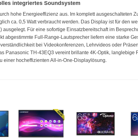
volles integriertes Soundsystem
ch hohe Energieeffizienz aus. Im komplett ausgeschalteten Zu
ich ca. 0,5 Watt verbraucht werden. Das Display ist für den welt
 ausgelegt. Für eine sofortige Einsatzbereitschaft im Bespre
ekt abgestimmte Full-Range-Lautsprecher liefern eine starke Ge
hverständlichkeit bei Videokonferenzen, Lehrvideos oder Präse
as Panasonic TH-43EQ3 vereint brillante 4K-Optik, langlebige P
 einer hocheffizienten All-in-One-Displaylösung.