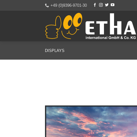
Zum
+49 (0)9396-9701-30
Inhalt
springen
DISPLAYS