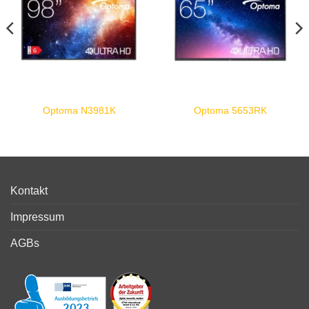
Optoma N3981K
Optoma 5653RK
Kontakt
Impressum
AGBs