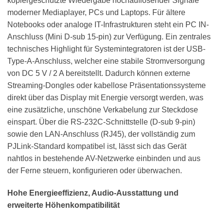
kopiergeschützte Wiedergabe hochauflösender Signale
moderner Mediaplayer, PCs und Laptops. Für ältere
Notebooks oder analoge IT-Infrastrukturen steht ein PC IN-
Anschluss (Mini D-sub 15-pin) zur Verfügung. Ein zentrales
technisches Highlight für Systemintegratoren ist der USB-
Type-A-Anschluss, welcher eine stabile Stromversorgung
von DC 5 V / 2 A bereitstellt. Dadurch können externe
Streaming-Dongles oder kabellose Präsentationssysteme
direkt über das Display mit Energie versorgt werden, was
eine zusätzliche, unschöne Verkabelung zur Steckdose
einspart. Über die RS-232C-Schnittstelle (D-sub 9-pin)
sowie den LAN-Anschluss (RJ45), der vollständig zum
PJLink-Standard kompatibel ist, lässt sich das Gerät
nahtlos in bestehende AV-Netzwerke einbinden und aus
der Ferne steuern, konfigurieren oder überwachen.
Hohe Energieeffizienz, Audio-Ausstattung und
erweiterte Höhenkompatibilität