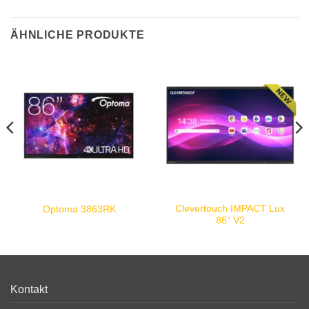
ÄHNLICHE PRODUKTE
Clevertouch IMPACT Lux
Optoma 3863RK
86” V2
Kontakt