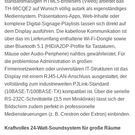
standardmäßigen HTML5-Browsers (Vwed) arbeitet das
TH-98CQE2 auf Wunsch völlig autark als eigenständiges
Mediensystem. Präsentations-Apps, Web-Inhalte oder
komplexe Digital-Signage-Playlists lassen sich direkt auf
dem Display ausführen. Die kabellose Kommunikation ist
über das im Lieferumfang enthaltene Wi-Fi-Dongle sowie
über Bluetooth 5.1 (HID/A2DP-Profile für Tastaturen,
Mäuse oder Audio-Peripherie) nahtlos gewährleistet. Für
die problemlose Administration in großen
Firmennetzwerken oder universitären IT-Strukturen ist das
Display mit einem RJ45-LAN-Anschluss ausgestattet, der
vollständig zum industrieweiten PJLink-Standard
(10BASE-T/100BASE-TX) kompatibel ist. Über die serielle
RS-232C-Schnittstelle (3,5 mm Miniklinke) lässt sich der
Bildschirm zudem perfekt in professionelle
Mediensteuerungen (z. B. Crestron oder Extron) einbinden.
Kraftvolles 24-Watt-Soundsystem für große Räume