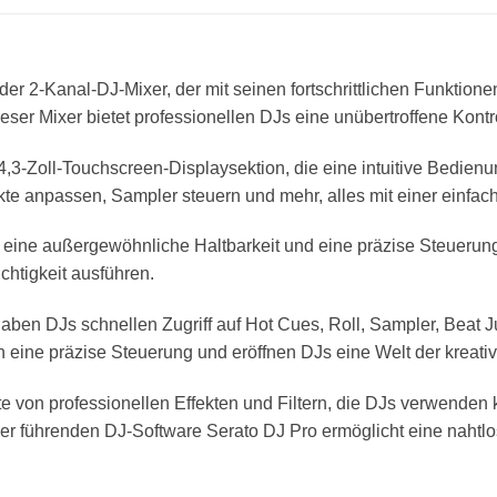
r 2-Kanal-DJ-Mixer, der mit seinen fortschrittlichen Funktion
ieser Mixer bietet professionellen DJs eine unübertroffene Kontr
 4,3-Zoll-Touchscreen-Displaysektion, die eine intuitive Bedie
kte anpassen, Sampler steuern und mehr, alles mit einer einfa
n eine außergewöhnliche Haltbarkeit und eine präzise Steueru
htigkeit ausführen.
en DJs schnellen Zugriff auf Hot Cues, Roll, Sampler, Beat J
 eine präzise Steuerung und eröffnen DJs eine Welt der kreati
tte von professionellen Effekten und Filtern, die DJs verwende
 der führenden DJ-Software Serato DJ Pro ermöglicht eine nahtl