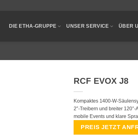
DIE ETHA-GRUPPE
UNSER SERVICE
ÜBER 
RCF EVOX J8
Kompaktes 1400-W-Säulensys
2″-Treibern und breiter 120°-A
mobile Events und klare Spr
PREIS JETZT ANF