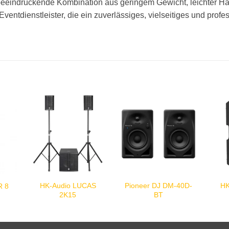
eeindruckende Kombination aus geringem Gewicht, leichter Ha
ventdienstleister, die ein zuverlässiges, vielseitiges und prof
HK-Audio LUCAS
Pioneer DJ DM-40D-
HK
R 8
2K15
BT