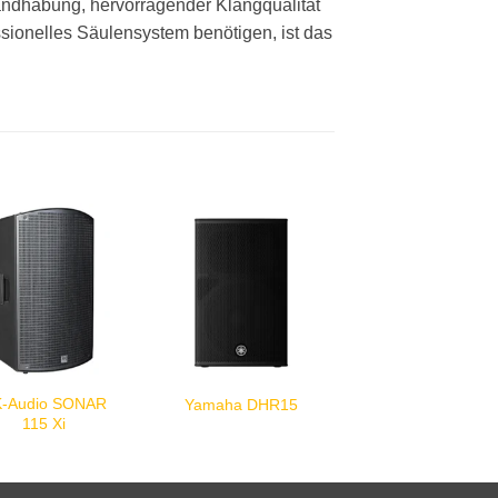
ndhabung, hervorragender Klangqualität
essionelles Säulensystem benötigen, ist das
-Audio SONAR
Yamaha DHR15
115 Xi