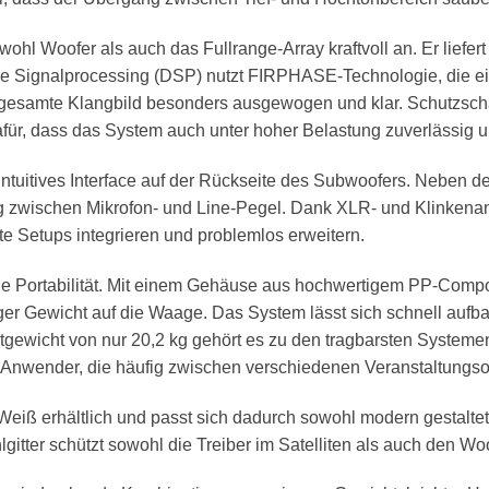
sowohl Woofer als auch das Fullrange-Array kraftvoll an. Er li
itale Signalprocessing (DSP) nutzt FIRPHASE-Technologie, die ei
s gesamte Klangbild besonders ausgewogen und klar. Schutzsc
afür, dass das System auch unter hoher Belastung zuverlässig un
intuitives Interface auf der Rückseite des Subwoofers. Neben de
g zwischen Mikrofon- und Line-Pegel. Dank XLR- und Klinkenans
te Setups integrieren und problemlos erweitern.
 die Portabilität. Mit einem Gehäuse aus hochwertigem PP-Comp
r Gewicht auf die Waage. Das System lässt sich schnell aufbau
tgewicht von nur 20,2 kg gehört es zu den tragbarsten Systeme
Anwender, die häufig zwischen verschiedenen Veranstaltungso
Weiß erhältlich und passt sich dadurch sowohl modern gestaltet
ter schützt sowohl die Treiber im Satelliten als auch den Woo