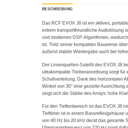
BESCHREIBUNG
Das RCF EVOX J8 ist ein aktives, portable
extrem transportfreundliche Audiolösung 
und modernen DSP-Algorithmen, wodurch es
ist. Trotz seiner kompakten Bauweise übe
äußerst stabile Wiedergabe auch bei höhe
Der Linienquellen-Satellit des EVOX J8 be
ultrakompakte Treiberanordnung sorgt für
Schallverteilung. Dank des horizontalen A
Winkel von 30° eine gezielte Ausrichtung
zeigt sich die Stärke des Arrays: hohe Kl
Für den Tieftonbereich ist das EVOX J8 mi
Tieftöner ist in einem Bassreflexgehäuse u
von 40 Hz bis 20 kHz deckt das gesamte S
Übergangsfrequenz von 220 Hz sorgt dafür