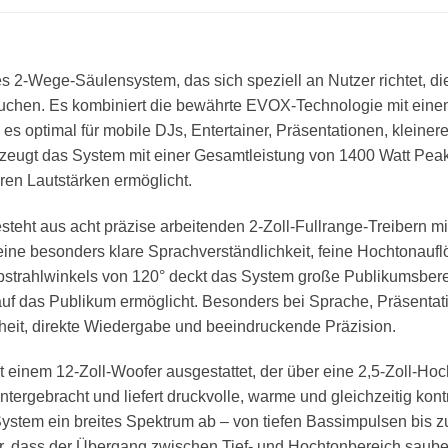
s 2-Wege-Säulensystem, das sich speziell an Nutzer richtet, di
suchen. Es kombiniert die bewährte EVOX-Technologie mit eine
 optimal für mobile DJs, Entertainer, Präsentationen, kleinere
rzeugt das System mit einer Gesamtleistung von 1400 Watt Pea
ren Lautstärken ermöglicht.
steht aus acht präzise arbeitenden 2-Zoll-Fullrange-Treibern mi
 eine besonders klare Sprachverständlichkeit, feine Hochtonau
bstrahlwinkels von 120° deckt das System große Publikumsbereic
 auf das Publikum ermöglicht. Besonders bei Sprache, Präsenta
arheit, direkte Wiedergabe und beeindruckende Präzision.
t einem 12-Zoll-Woofer ausgestattet, der über eine 2,5-Zoll-Ho
ntergebracht und liefert druckvolle, warme und gleichzeitig kon
ystem ein breites Spektrum ab – von tiefen Bassimpulsen bis z
, dass der Übergang zwischen Tief- und Hochtonbereich sauber