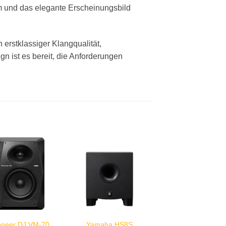
m und das elegante Erscheinungsbild
erstklassiger Klangqualität,
n ist es bereit, die Anforderungen
oneer DJ VM-70
Yamaha HS8S