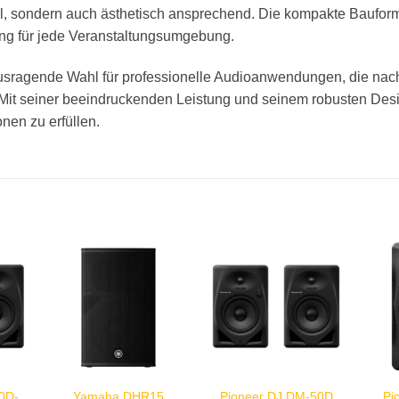
nal, sondern auch ästhetisch ansprechend. Die kompakte Baufor
ung für jede Veranstaltungsumgebung.
usragende Wahl für professionelle Audioanwendungen, die nach 
. Mit seiner beeindruckenden Leistung und seinem robusten Desig
nen zu erfüllen.
0D-
Yamaha DHR15
Pioneer DJ DM-50D
Pi