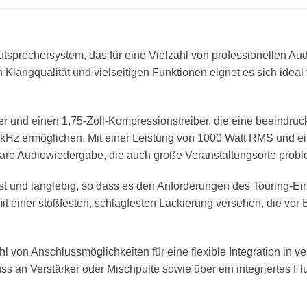
utsprechersystem, das für eine Vielzahl von professionellen A
 Klangqualität und vielseitigen Funktionen eignet es sich ideal 
öner und einen 1,75-Zoll-Kompressionstreiber, die eine beeind
0 kHz ermöglichen. Mit einer Leistung von 1000 Watt RMS und 
klare Audiowiedergabe, die auch große Veranstaltungsorte probl
ust und langlebig, so dass es den Anforderungen des Touring-E
mit einer stoßfesten, schlagfesten Lackierung versehen, die vo
l von Anschlussmöglichkeiten für eine flexible Integration in 
s an Verstärker oder Mischpulte sowie über ein integriertes F