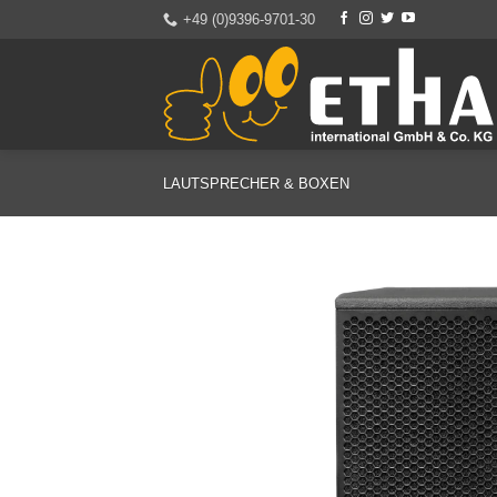
Zum
+49 (0)9396-9701-30
Inhalt
springen
LAUTSPRECHER & BOXEN