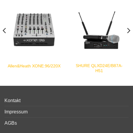
SHURE QLXD24E/B87A-
Allen&Heath XONE:96/220X
H51
Kontakt
Impressum
AGBs