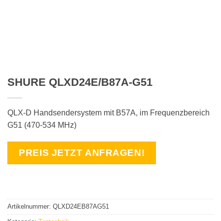
SHURE QLXD24E/B87A-G51
QLX-D Handsendersystem mit B57A, im Frequenzbereich
G51 (470-534 MHz)
PREIS JETZT ANFRAGEN!
Artikelnummer:
QLXD24EB87AG51