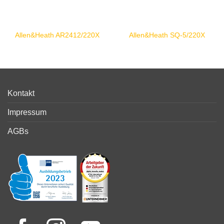
Allen&Heath AR2412/220X
Allen&Heath SQ-5/220X
Kontakt
Impressum
AGBs