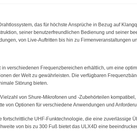
rahtlossystem, das für höchste Ansprüche in Bezug auf Klangqual
struktion, seiner benutzerfreundlichen Bedienung und seiner b
dungen, von Live-Auftritten bis hin zu Firmenveranstaltungen 
in verschiedenen Frequenzbereichen erhältlich, um eine optima
gionen der Welt zu gewährleisten. Die verfügbaren Frequenzbä
nimale Störung bieten.
 Vielzahl von Shure-Mikrofonen und -Zubehörteilen kompatibel, wa
alette von Optionen für verschiedene Anwendungen und Anforder
 fortschrittliche UHF-Funktechnologie, die eine zuverlässige 
hweite von bis zu 300 Fuß bietet das ULX4D eine beeindrucken