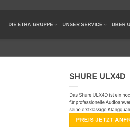
DIE ETHA-GRUPPE
UNSER SERVICE
ÜBER 
SHURE ULX4D
Das Shure ULX4D ist ein hoc
für professionelle Audioanwe
seine erstklassige Klangquali
PREIS JETZT ANF