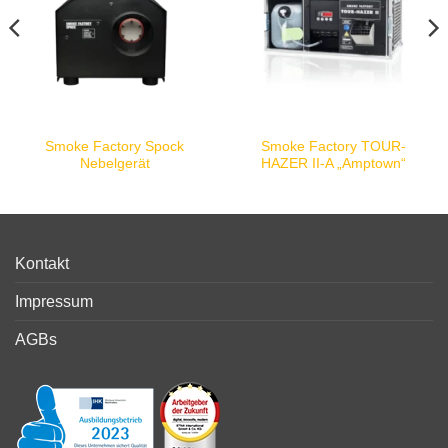
Smoke Factory Spock
Smoke Factory TOUR-
Nebelgerät
HAZER II-A „Amptown“
Kontakt
Impressum
AGBs