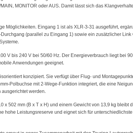
/MAIN, MONITOR oder AUS. Damit lässt sich das Klangverhalte
ltige Möglichkeiten. Eingang 1 ist als XLR-3-31 ausgeführt, erg
urchgang (parallel zu Eingang 1) sowie ein zusätzlicher Link
 Systeme.
100 V bis 240 V bei 50/60 Hz. Der Energieverbrauch liegt bei 90 
 mobile Anwendungen geeignet.
orientiert konzipiert. Sie verfügt über Flug- und Montagepunkt
-mm-Polbuchse mit 2-Wege-Funktion integriert, die eine Neigun
 ausgerichtet werden.
x 502 mm (B x T x H) und einem Gewicht von 13,9 kg bleibt die
eine hohe Leistungsreserve und eignet sich für unterschiedlich