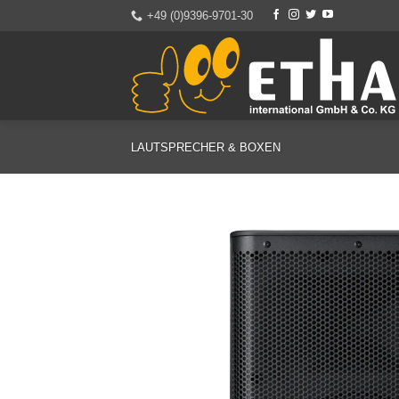
Zum
+49 (0)9396-9701-30
Inhalt
springen
LAUTSPRECHER & BOXEN