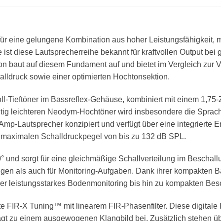
für eine gelungene Kombination aus hoher Leistungsfähigkeit
ist diese Lautsprecherreihe bekannt für kraftvollen Output bei 
on baut auf diesem Fundament auf und bietet im Vergleich zur V
ldruck sowie einer optimierten Hochtonsektion.
oll-Tieftöner im Bassreflex-Gehäuse, kombiniert mit einem 1,
itig leichteren Neodym-Hochtöner wird insbesondere die Sprach
Amp-Lautsprecher konzipiert und verfügt über eine integrierte 
n maximalen Schalldruckpegel von bis zu 132 dB SPL.
0° und sorgt für eine gleichmäßige Schallverteilung im Beschal
en als auch für Monitoring-Aufgaben. Dank ihrer kompakten Bauw
er leistungsstarkes Bodenmonitoring bis hin zu kompakten Bes
rte FIR-X Tuning™ mit linearem FIR-Phasenfilter. Diese digital
rägt zu einem ausgewogenen Klangbild bei. Zusätzlich stehe