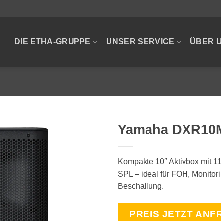
DIE ETHA-GRUPPE
UNSER SERVICE
ÜBER 
Yamaha DXR10M
Kompakte 10″ Aktivbox mit 1
SPL – ideal für FOH, Monitor
Beschallung.
PREIS JETZT ANF