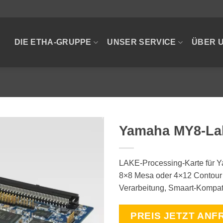
DIE ETHA-GRUPPE
UNSER SERVICE
ÜBER 
Yamaha MY8-La
LAKE-Processing-Karte für Y
8×8 Mesa oder 4×12 Contour
Verarbeitung, Smaart-Kompatib
PREIS JETZT ANF