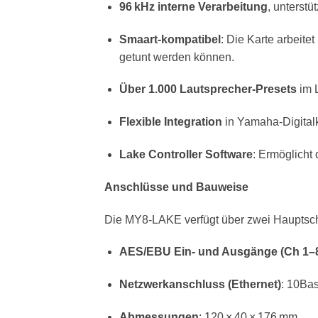
96 kHz interne Verarbeitung
, unterst
Smaart-kompatibel
: Die Karte arbeit
getunt werden können.
Über 1.000 Lautsprecher-Presets
im L
Flexible Integration
in Yamaha-Digital
Lake Controller Software
: Ermöglicht 
Anschlüsse und Bauweise
Die MY8-LAKE verfügt über zwei Hauptschn
AES/EBU Ein- und Ausgänge (Ch 1–
Netzwerkanschluss (Ethernet)
: 10Ba
Abmessungen
: 120 × 40 × 176 mm