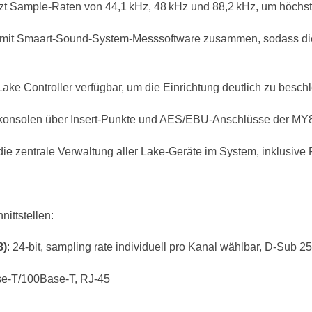
ützt Sample-Raten von 44,1 kHz, 48 kHz und 88,2 kHz, um höchst
et mit Smaart-Sound-System-Messsoftware zusammen, sodass die 
ake Controller verfügbar, um die Einrichtung deutlich zu besch
konsolen über Insert-Punkte und AES/EBU-Anschlüsse der MY
die zentrale Verwaltung aller Lake-Geräte im System, inklusive 
ittstellen:
8)
: 24-bit, sampling rate individuell pro Kanal wählbar, D-Sub 2
se-T/100Base-T, RJ-45