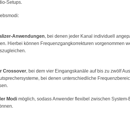
dio-Setups.
iebsmodi:
alizer-Anwendungen
, bei denen jeder Kanal individuell ange
ieren. Hierbei können Frequenzgangkorrekturen vorgenommen we
zugleichen.
er Crossover
, bei dem vier Eingangskanäle auf bis zu zwölf Au
autsprechersysteme, bei denen unterschiedliche Frequenzberei
sen.
der Modi
möglich, sodass Anwender flexibel zwischen Syste
können.