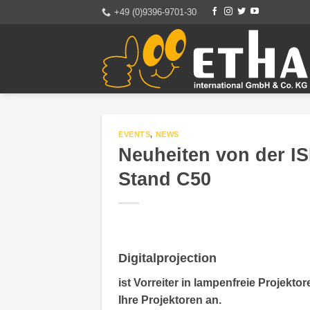
Zum
+49 (0)9396-9701-30
Inhalt
springen
EVENTS
,
NEWS
Neuheiten von der IS
Stand C50
Digitalprojection
ist Vorreiter in lampenfreie Projekto
Ihre Projektoren an.