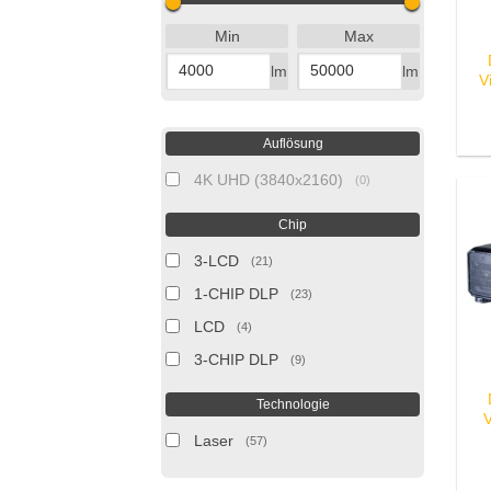
Min
Max
lm
lm
V
Auflösung
4K UHD (3840x2160)
(
0
)
Chip
3-LCD
(
21
)
1-CHIP DLP
(
23
)
LCD
(
4
)
3-CHIP DLP
(
9
)
Technologie
V
Laser
(
57
)