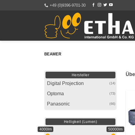
Zum
+49 (0)9396-9701-30
Inhalt
springen
BEAMER
Über
Hersteller
Digital Projection
(14)
Optoma
(73)
Panasonic
(66)
Helligkeit (Lumen)
4000lm
50000lm