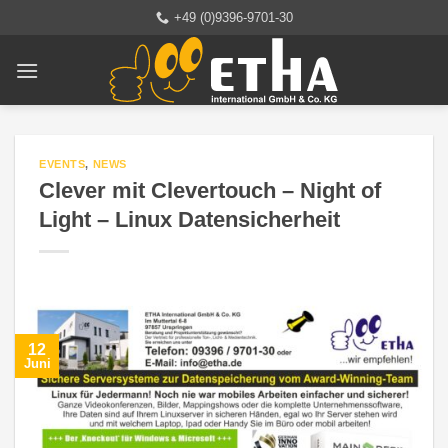
Zum
+49 (0)9396-9701-30
Inhalt
springen
EVENTS
,
NEWS
Clever mit Clevertouch – Night of
Light – Linux Datensicherheit
12
Juni