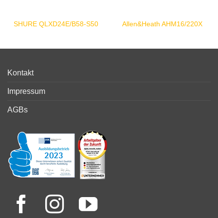
SHURE QLXD24E/B58-S50
Allen&Heath AHM16/220X
Kontakt
Impressum
AGBs