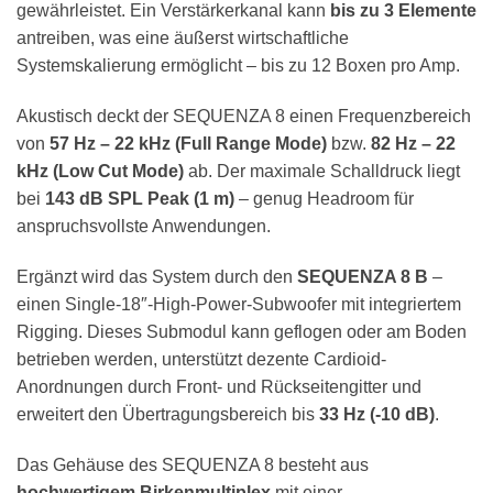
gewährleistet. Ein Verstärkerkanal kann
bis zu 3 Elemente
antreiben, was eine äußerst wirtschaftliche
Systemskalierung ermöglicht – bis zu 12 Boxen pro Amp.
Akustisch deckt der SEQUENZA 8 einen Frequenzbereich
von
57 Hz – 22 kHz (Full Range Mode)
bzw.
82 Hz – 22
kHz (Low Cut Mode)
ab. Der maximale Schalldruck liegt
bei
143 dB SPL Peak (1 m)
– genug Headroom für
anspruchsvollste Anwendungen.
Ergänzt wird das System durch den
SEQUENZA 8 B
–
einen Single-18″-High-Power-Subwoofer mit integriertem
Rigging. Dieses Submodul kann geflogen oder am Boden
betrieben werden, unterstützt dezente Cardioid-
Anordnungen durch Front- und Rückseitengitter und
erweitert den Übertragungsbereich bis
33 Hz (-10 dB)
.
Das Gehäuse des SEQUENZA 8 besteht aus
hochwertigem Birkenmultiplex
mit einer