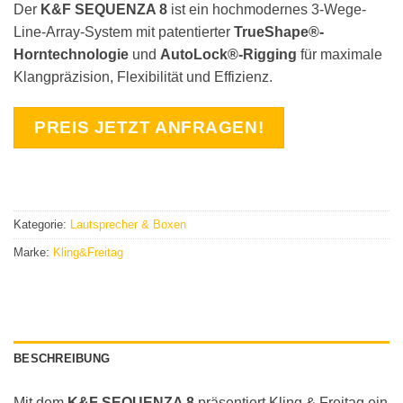
Der
K&F SEQUENZA 8
ist ein hochmodernes 3-Wege-
Line-Array-System mit patentierter
TrueShape®-
Horntechnologie
und
AutoLock®-Rigging
für maximale
Klangpräzision, Flexibilität und Effizienz.
PREIS JETZT ANFRAGEN!
Kategorie:
Lautsprecher & Boxen
Marke:
Kling&Freitag
BESCHREIBUNG
Mit dem
K&F SEQUENZA 8
präsentiert Kling & Freitag ein