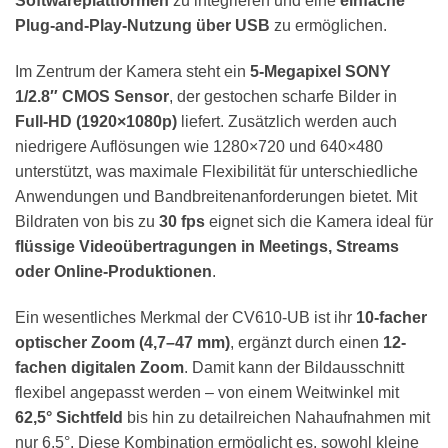
Softwareplattformen
zu integrieren und eine
einfache
Plug-and-Play-Nutzung über USB
zu ermöglichen.
Im Zentrum der Kamera steht ein
5-Megapixel SONY
1/2.8″ CMOS Sensor
, der gestochen scharfe Bilder in
Full-HD (1920×1080p)
liefert. Zusätzlich werden auch
niedrigere Auflösungen wie 1280×720 und 640×480
unterstützt, was maximale Flexibilität für unterschiedliche
Anwendungen und Bandbreitenanforderungen bietet. Mit
Bildraten von bis zu
30 fps
eignet sich die Kamera ideal für
flüssige Videoübertragungen in Meetings, Streams
oder Online-Produktionen
.
Ein wesentliches Merkmal der CV610-UB ist ihr
10-facher
optischer Zoom (4,7–47 mm)
, ergänzt durch einen
12-
fachen digitalen Zoom
. Damit kann der Bildausschnitt
flexibel angepasst werden – von einem Weitwinkel mit
62,5° Sichtfeld
bis hin zu detailreichen Nahaufnahmen mit
nur 6,5°. Diese Kombination ermöglicht es, sowohl kleine