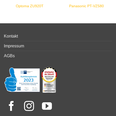
Optoma ZU920T
Panasonic PT-VZ580
Kontakt
Impressum
AGBs