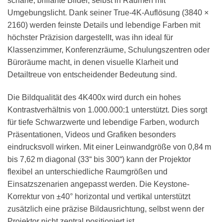
scharfe, brillante Bilder, selbst in Räumen mit
Umgebungslicht. Dank seiner True-4K-Auflösung (3840 ×
2160) werden feinste Details und lebendige Farben mit
höchster Präzision dargestellt, was ihn ideal für
Klassenzimmer, Konferenzräume, Schulungszentren oder
Büroräume macht, in denen visuelle Klarheit und
Detailtreue von entscheidender Bedeutung sind.
Die Bildqualität des 4K400x wird durch ein hohes
Kontrastverhältnis von 1.000.000:1 unterstützt. Dies sorgt
für tiefe Schwarzwerte und lebendige Farben, wodurch
Präsentationen, Videos und Grafiken besonders
eindrucksvoll wirken. Mit einer Leinwandgröße von 0,84 m
bis 7,62 m diagonal (33“ bis 300“) kann der Projektor
flexibel an unterschiedliche Raumgrößen und
Einsatzszenarien angepasst werden. Die Keystone-
Korrektur von ±40° horizontal und vertikal unterstützt
zusätzlich eine präzise Bildausrichtung, selbst wenn der
Projektor nicht zentral positioniert ist.