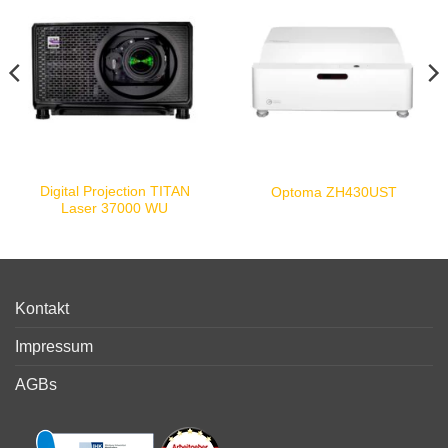
Digital Projection TITAN
Optoma ZH430UST
Laser 37000 WU
Kontakt
Impressum
AGBs