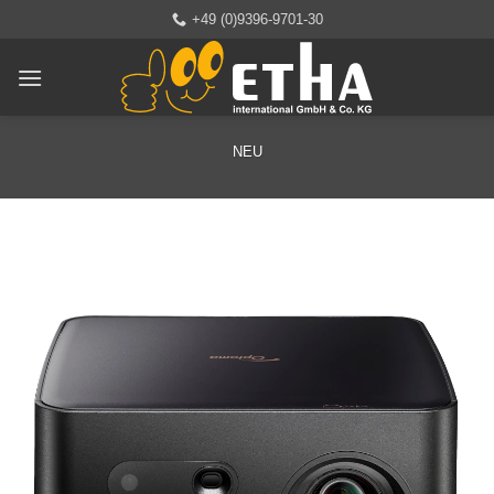
Zum
+49 (0)9396-9701-30
Inhalt
springen
NEU