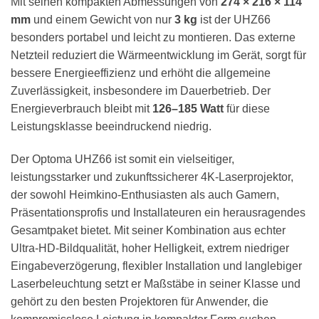
Mit seinen kompakten Abmessungen von
274 × 216 × 114
mm
und einem Gewicht von nur
3 kg
ist der UHZ66
besonders portabel und leicht zu montieren. Das externe
Netzteil reduziert die Wärmeentwicklung im Gerät, sorgt für
bessere Energieeffizienz und erhöht die allgemeine
Zuverlässigkeit, insbesondere im Dauerbetrieb. Der
Energieverbrauch bleibt mit
126–185 Watt
für diese
Leistungsklasse beeindruckend niedrig.
Der Optoma UHZ66 ist somit ein vielseitiger,
leistungsstarker und zukunftssicherer 4K-Laserprojektor,
der sowohl Heimkino-Enthusiasten als auch Gamern,
Präsentationsprofis und Installateuren ein herausragendes
Gesamtpaket bietet. Mit seiner Kombination aus echter
Ultra-HD-Bildqualität, hoher Helligkeit, extrem niedriger
Eingabeverzögerung, flexibler Installation und langlebiger
Laserbeleuchtung setzt er Maßstäbe in seiner Klasse und
gehört zu den besten Projektoren für Anwender, die