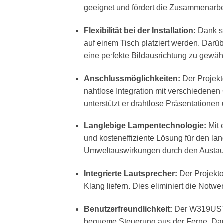
geeignet und fördert die Zusammenarb
Flexibilität bei der Installation:
Dank se
auf einem Tisch platziert werden. Darü
eine perfekte Bildausrichtung zu gewähr
Anschlussmöglichkeiten:
Der Projekt
nahtlose Integration mit verschiedenen
unterstützt er drahtlose Präsentatione
Langlebige Lampentechnologie:
Mit 
und kosteneffiziente Lösung für den lan
Umweltauswirkungen durch den Austa
Integrierte Lautsprecher:
Der Projektor
Klang liefern. Dies eliminiert die Notwe
Benutzerfreundlichkeit:
Der W319USTir
bequeme Steuerung aus der Ferne. Darüb