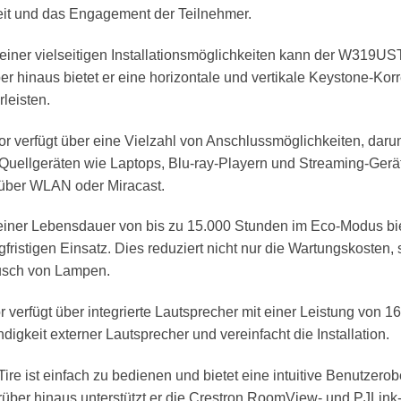
eit und das Engagement der Teilnehmer.
iner vielseitigen Installationsmöglichkeiten kann der W319UST
ber hinaus bietet er eine horizontale und vertikale Keystone-K
leisten.
or verfügt über eine Vielzahl von Anschlussmöglichkeiten, da
 Quellgeräten wie Laptops, Blu-ray-Playern und Streaming-Ger
n über WLAN oder Miracast.
einer Lebensdauer von bis zu 15.000 Stunden im Eco-Modus bi
gfristigen Einsatz. Dies reduziert nicht nur die Wartungskosten,
usch von Lampen.
 verfügt über integrierte Lautsprecher mit einer Leistung von 16
ndigkeit externer Lautsprecher und vereinfacht die Installation.
e ist einfach zu bedienen und bietet eine intuitive Benutzerob
er hinaus unterstützt er die Crestron RoomView- und PJLink-Pro