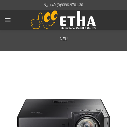
Zum
+49 (0)9396-9701-30
Inhalt
springen
NEU