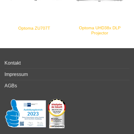
Optoma UHD38x DLP
Optoma ZU707T
Projector
Kontakt
Impressum
AGBs