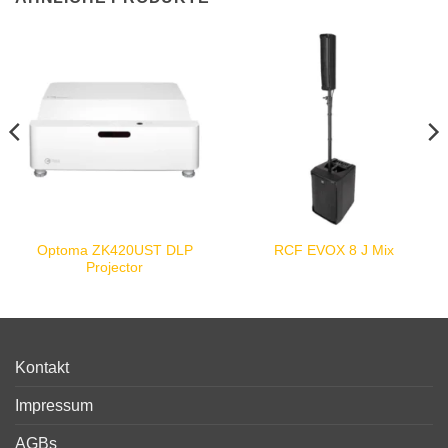
Optoma ZK420UST DLP
RCF EVOX 8 J Mix
Projector
Kontakt
Impressum
AGBs