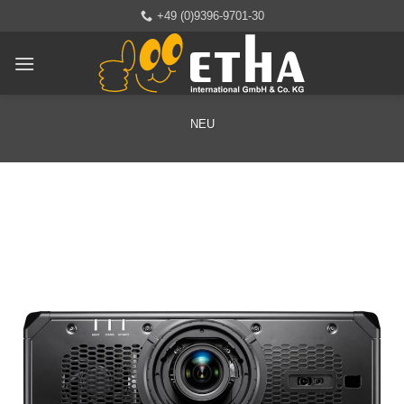
Zum
+49 (0)9396-9701-30
Inhalt
springen
NEU