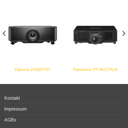
Optoma ZU820TST
Panasonic PT-MZ17KLB
Kontakt
Impressum
AGBs