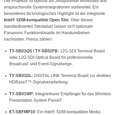
Der Projektor ist optimal auf zeitsparende Workflows und
anspruchsvolle Systemintegrationen vorbereitet. Ein
besonderes technologisches Highlight ist der integrierte
Intel® SDM-kompatible Open Slot
. Über diesen
standardisierten Steckplatz lassen sich optionale
Panasonic Funktionsboards im Handumdrehen
nachrüsten. Hierzu zählen:
TY-SB01QS / TY-SB01FB:
12G-SDI Terminal Board
oder 12G-SDI Optical Board für professionelle
Broadcast- und Event-Signalwege.
TY-SB01DL:
DIGITAL LINK Terminal Board zur direkten
HDBaseT™-Signalverarbeitung.
TY-SB01WP:
Integrierbarer Empfänger für das Wireless
Presentation System PressIT.
ET-SBFMP10:
Ein Intel® SDM-kompatibler Media