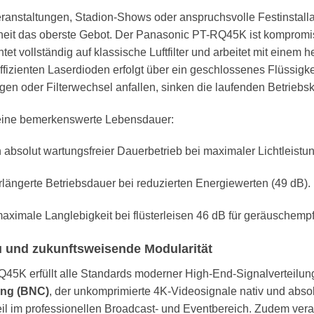
eranstaltungen, Stadion-Shows oder anspruchsvolle Festinstall
eit das oberste Gebot. Der Panasonic PT-RQ45K ist kompromiss
 vollständig auf klassische Luftfilter und arbeitet mit einem 
izienten Laserdioden erfolgt über ein geschlossenes Flüssigk
ngen oder Filterwechsel anfallen, sinken die laufenden Betriebs
 eine bemerkenswerte Lebensdauer:
absolut wartungsfreier Dauerbetrieb bei maximaler Lichtleistun
längerte Betriebsdauer bei reduzierten Energiewerten (49 dB).
aximale Langlebigkeit bei flüsterleisen 46 dB für geräuschem
u und zukunftsweisende Modularität
45K erfüllt alle Standards moderner High-End-Signalverteilun
ang (BNC)
, der unkomprimierte 4K-Videosignale nativ und absol
il im professionellen Broadcast- und Eventbereich. Zudem ve