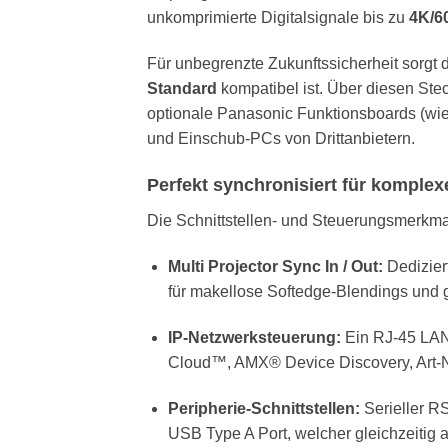
unkomprimierte Digitalsignale bis zu
4K/6
Für unbegrenzte Zukunftssicherheit sorgt d
Standard
kompatibel ist. Über diesen Stec
optionale Panasonic Funktionsboards (w
und Einschub-PCs von Drittanbietern.
Perfekt synchronisiert für komple
Die Schnittstellen- und Steuerungsmerkma
Multi Projector Sync In / Out:
Dedizier
für makellose Softedge-Blendings und 
IP-Netzwerksteuerung:
Ein RJ-45 LAN-
Cloud™, AMX® Device Discovery, Art-Ne
Peripherie-Schnittstellen:
Serieller R
USB Type A Port, welcher gleichzeitig 