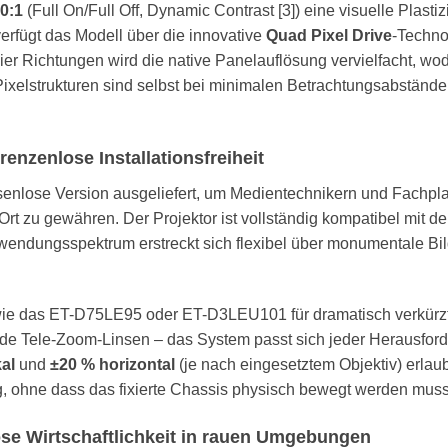
0:1
(Full On/Full Off, Dynamic Contrast [3]) eine visuelle Plastizi
erfügt das Modell über die innovative
Quad Pixel Drive
-Techno
r Richtungen wird die native Panelauflösung vervielfacht, wodu
Pixelstrukturen sind selbst bei minimalen Betrachtungsabstände
enzenlose Installationsfreiheit
nsenlose Version ausgeliefert, um Medientechnikern und Fachpla
rt zu gewähren. Der Projektor ist vollständig kompatibel mit 
ndungsspektrum erstreckt sich flexibel über monumentale Bi
wie das ET-D75LE95 oder ET-D3LEU101 für dramatisch verkürz
e Tele-Zoom-Linsen – das System passt sich jeder Herausforderu
kal
und
±20 % horizontal
(je nach eingesetztem Objektiv) erlaub
g, ohne dass das fixierte Chassis physisch bewegt werden muss
lose Wirtschaftlichkeit in rauen Umgebungen