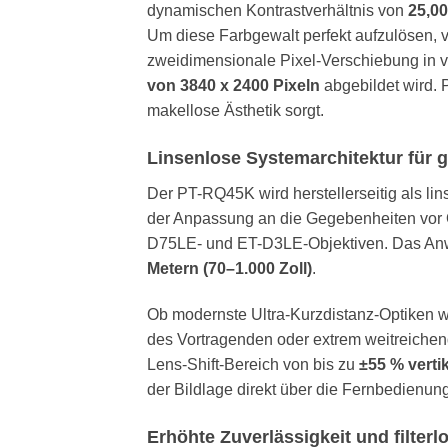
dynamischen Kontrastverhältnis von
25,00
Um diese Farbgewalt perfekt aufzulösen, v
zweidimensionale Pixel-Verschiebung in vie
von 3840 x 2400 Pixeln
abgebildet wird. 
makellose Ästhetik sorgt.
Linsenlose Systemarchitektur für gr
Der PT-RQ45K wird herstellerseitig als li
der Anpassung an die Gegebenheiten vor O
D75LE- und ET-D3LE-Objektiven. Das Anwe
Metern (70–1.000 Zoll)
.
Ob modernste Ultra-Kurzdistanz-Optiken 
des Vortragenden oder extrem weitreichend
Lens-Shift-Bereich von bis zu
±55 % verti
der Bildlage direkt über die Fernbedienun
Erhöhte Zuverlässigkeit und filter