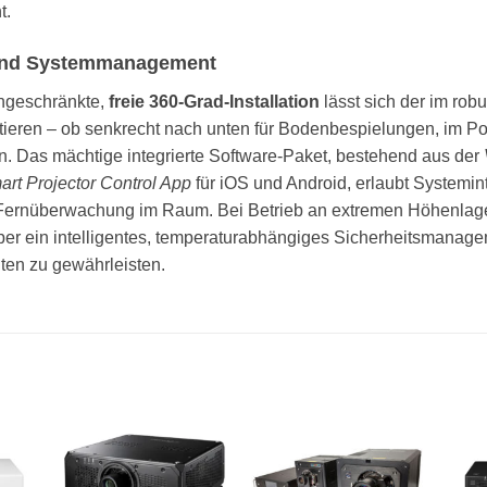
t.
n und Systemmanagement
ingeschränkte,
freie 360-Grad-Installation
lässt sich der im ro
tieren – ob senkrecht nach unten für Bodenbespielungen, im Por
n. Das mächtige integrierte Software-Paket, bestehend aus der
rt Projector Control App
für iOS und Android, erlaubt Systemin
d Fernüberwachung im Raum. Bei Betrieb an extremen Höhenlag
ber ein intelligentes, temperaturabhängiges Sicherheitsmanage
en zu gewährleisten.