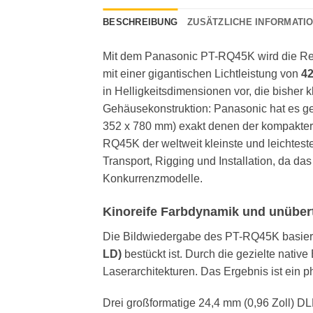
BESCHREIBUNG
ZUSÄTZLICHE INFORMATI
Mit dem Panasonic PT-RQ45K wird die Real
mit einer gigantischen Lichtleistung von
4
in Helligkeitsdimensionen vor, die bisher
Gehäusekonstruktion: Panasonic hat es g
352 x 780 mm) exakt denen der kompakter
RQ45K der weltweit kleinste und leichteste
Transport, Rigging und Installation, da d
Konkurrenzmodelle.
Kinoreife Farbdynamik und unübert
Die Bildwiedergabe des PT-RQ45K basiert
LD)
bestückt ist. Durch die gezielte nativ
Laserarchitekturen. Das Ergebnis ist ein 
Drei großformatige 24,4 mm (0,96 Zoll) D