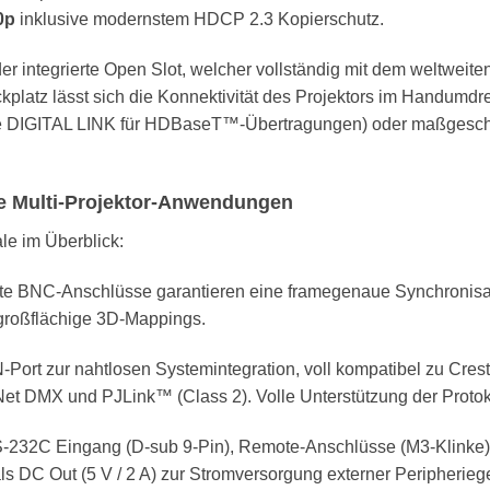
0p
inklusive modernstem HDCP 2.3 Kopierschutz.
er integrierte Open Slot, welcher vollständig mit dem weltweite
kplatz lässt sich die Konnektivität des Projektors im Handumdr
ie DIGITAL LINK für HDBaseT™-Übertragungen) oder maßgeschn
xe Multi-Projektor-Anwendungen
le im Überblick:
te BNC-Anschlüsse garantieren eine framegenaue Synchronisati
großflächige 3D-Mappings.
Port zur nahtlosen Systemintegration, voll kompatibel zu Cre
t DMX und PJLink™ (Class 2). Volle Unterstützung der Protok
S-232C Eingang (D-sub 9-Pin), Remote-Anschlüsse (M3-Klinke)
als DC Out (5 V / 2 A) zur Stromversorgung externer Peripherie