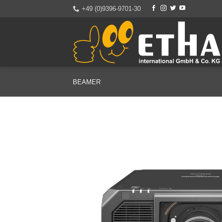
Zum
+49 (0)9396-9701-30
Inhalt
springen
BEAMER