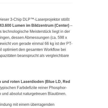
Dieser 3-Chip DLP™-Laserprojektor stößt
43.600 Lumen im Bildzentrum (Center)
–
technologische Meisterstück liegt in der
ringen, dessen Abmessungen (ca. 598 x
icht von gerade einmal 66 kg ist der PT-
eil optimiert den gesamten Workflow bei
apazitäten beansprucht als vergleichbare
n und roten Laserdioden (Blue LD, Red
 typischen Farbdefizite reiner Phosphor-
n und absolut naturgetreuen Blautönen.
rbindung mit einem überragenden