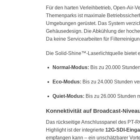
Für den harten Verleihbetrieb, Open-Air-V
Themenparks ist maximale Betriebssicherh
Umgebungen gerüstet. Das System verzichtet
Gehäusedesign. Die Abkühlung der hocheff
Da keine Servicearbeiten für Filterreinigu
Die Solid-Shine™-Laserlichtquelle bietet
Normal-Modus:
Bis zu 20.000 Stunden 
Eco-Modus:
Bis zu 24.000 Stunden ver
Quiet-Modus:
Bis zu 26.000 Stunden m
Konnektivität auf Broadcast-Nivea
Das rückseitige Anschlusspanel des PT-RQ
Highlight ist der integrierte
12G-SDI-Eing
empfangen kann – ein unschätzbarer Vorte