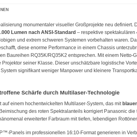
ONEN
isierung monumentaler visueller Großprojekte neu definiert. 
2.000 Lumen nach ANSI-Standard
– respektive spektakulären
 klobigen und extrem schweren Systemen vorbehalten waren. Das 
eschafft, diese enorme Performance in einem Chassis unterzub
en Baureihen RQ35K/RQ35K2 entsprechen. Mit einem Netto-Gew
 Projektor seiner Klasse. Dieser unschätzbare logistische Vort
as System signifikant weniger Manpower und kleinere Transportk
roffene Schärfe durch Multilaser-Technologie
 auf einem hochentwickelten Multilaser-System, das mit
blaue
e Beimischung des roten Spektralanteils korrigiert Panasonic die
phänomenal erweiterter Farbraum mit tiefen, lebendigen Rottöne
LP™-Panels im professionellen 16:10-Format generieren in Ve