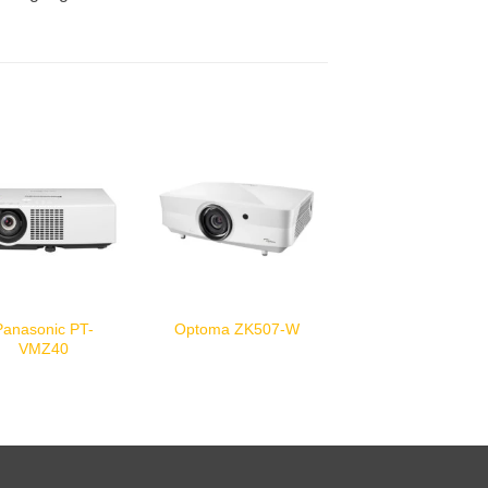
Panasonic PT-
Optoma ZK507-W
VMZ40