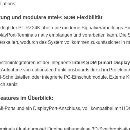
lations.
ung und modulare Intel® SDM Flexibilität
rfügt der PT-RZ24K über eine moderne Signalverarbeitungs-En
layPort-Terminals nativ empfangen und verarbeiten kann. Die S
nterskaliert, wodurch das System vollkommen zukunftssicher in
ystemintegratoren ist der integrierte
Intel® SDM (Smart Displa
e Aufnahme von optionalen Funktionsboards direkt im Projektor-C
DI-Schnittstellen oder integrierte PC-Einschubmodule. Externe 
sch senkt.
eatures im Überblick:
-Ports und ein DisplayPort-Anschluss, voll kompatibel mit HDC
minals (dual-purpose) für eine reibungslose 3D-Synchronisat