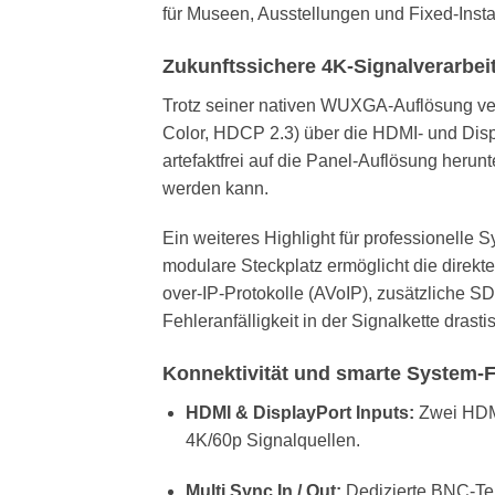
für Museen, Ausstellungen und Fixed-Instal
Zukunftssichere 4K-Signalverarbeit
Trotz seiner nativen WUXGA-Auflösung ve
Color, HDCP 2.3) über die HDMI- und Disp
artefaktfrei auf die Panel-Auflösung heru
werden kann.
Ein weiteres Highlight für professionelle S
modulare Steckplatz ermöglicht die direkt
over-IP-Protokolle (AVoIP), zusätzliche S
Fehleranfälligkeit in der Signalkette drasti
Konnektivität und smarte System-F
HDMI & DisplayPort Inputs:
Zwei HDMI
4K/60p Signalquellen.
Multi Sync In / Out:
Dedizierte BNC-Ter