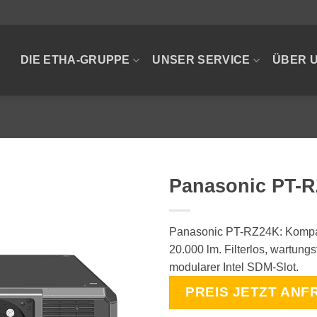
DIE ETHA-GRUPPE
UNSER SERVICE
ÜBER 
Panasonic PT-
Panasonic PT-RZ24K: Kompa
20.000 lm. Filterlos, wartungs
modularer Intel SDM-Slot.
PREIS JETZT ANF