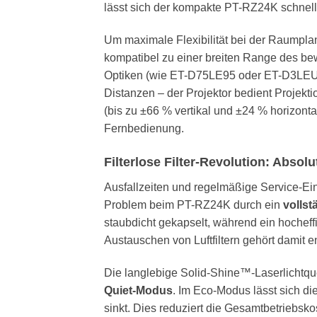
lässt sich der kompakte PT-RZ24K schnell, 
Um maximale Flexibilität bei der Raumplan
kompatibel zu einer breiten Range des b
Optiken (wie ET-D75LE95 oder ET-D3LEU100
Distanzen – der Projektor bedient Projek
(bis zu ±66 % vertikal und ±24 % horizonta
Fernbedienung.
Filterlose Filter-Revolution: Absol
Ausfallzeiten und regelmäßige Service-Ei
Problem beim PT-RZ24K durch ein
vollst
staubdicht gekapselt, während ein hocheffi
Austauschen von Luftfiltern gehört damit e
Die langlebige Solid-Shine™-Laserlichtque
Quiet-Modus
. Im Eco-Modus lässt sich d
sinkt. Dies reduziert die Gesamtbetriebsk