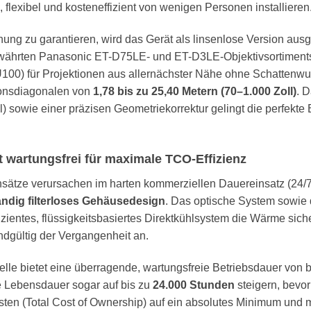
flexibel und kosteneffizient von wenigen Personen installieren
ung zu garantieren, wird das Gerät als linsenlose Version ausge
ewährten Panasonic ET-D75LE- und ET-D3LE-Objektivsortiments
) für Projektionen aus allernächster Nähe ohne Schattenwurf
tionsdiagonalen von
1,78 bis zu 25,40 Metern (70–1.000 Zoll)
. 
l) sowie einer präzisen Geometriekorrektur gelingt die perfekte
ut wartungsfrei für maximale TCO-Effizienz
nsätze verursachen im harten kommerziellen Dauereinsatz (24/
ändig filterloses Gehäusedesign
. Das optische System sowie
zientes, flüssigkeitsbasiertes Direktkühlsystem die Wärme siche
ndgültig der Vergangenheit an.
lle bietet eine überragende, wartungsfreie Betriebsdauer von 
ie Lebensdauer sogar auf bis zu
24.000 Stunden
steigern, bevor 
osten (Total Cost of Ownership) auf ein absolutes Minimum und 