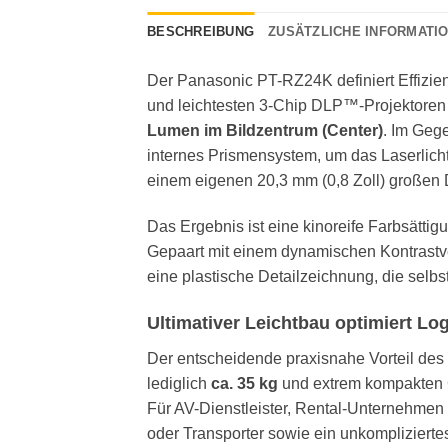
BESCHREIBUNG
ZUSÄTZLICHE INFORMATI
Der Panasonic PT-RZ24K definiert Effizienz
und leichtesten 3-Chip DLP™-Projektoren 
Lumen im Bildzentrum (Center)
. Im Geg
internes Prismensystem, um das Laserlicht
einem eigenen 20,3 mm (0,8 Zoll) großen 
Das Ergebnis ist eine kinoreife Farbsätti
Gepaart mit einem dynamischen Kontrastv
eine plastische Detailzeichnung, die selbs
Ultimativer Leichtbau optimiert Log
Der entscheidende praxisnahe Vorteil des
lediglich
ca. 35 kg
und extrem kompakten 
Für AV-Dienstleister, Rental-Unternehmen 
oder Transporter sowie ein unkompliziert