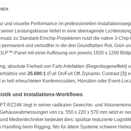
ONEN
 und visuelle Performance im professionellen Installationssegm
seiner Leistungsklasse liefert er eine überragende Lichtleist
ensatz zu Standard-Einchip-Projektoren nutzt die native 3-Chi
 permanent und verlustfrei in die drei Grundfarben Rot, Grün un
DLP™-Panel mit einer Auflösung von jeweils 1920 x 1200 Bildpu
gung, absolute Freiheit von Farb-Artefakten (Regenbogeneffekt) 
erhältnis von
25.000:1
(Full On/Full Off, Dynamic Contrast [3])
t in hell erleuchteten Konferenzsälen, Hörsälen oder Event-Loc
istik und Installations-Workflows
 PT-RZ24K liegt in seiner radikalen Gewichts- und Volumenein
Gehäuseabmessungen von ca. 550 x 220 x 570 mm setzt er ne
und Medientechniker bedeutet dies: spürbar reduzierte Logistik
es Handling beim Rigging. Wo für ältere Systeme schwere Heb