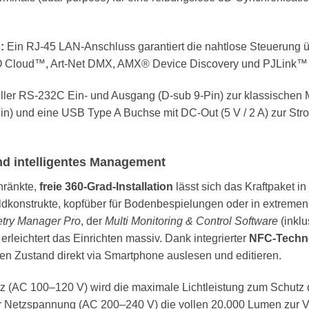
:
Ein RJ-45 LAN-Anschluss garantiert die nahtlose Steuerung ü
O Cloud™, Art-Net DMX, AMX® Device Discovery und PJLink™ (
ller RS-232C Ein- und Ausgang (D-sub 9-Pin) zur klassische
Pin) und eine USB Type A Buchse mit DC-Out (5 V / 2 A) zur St
und intelligentes Management
hränkte,
freie 360-Grad-Installation
lässt sich das Kraftpaket i
Bildkonstrukte, kopfüber für Bodenbespielungen oder in extreme
try Manager Pro
, der
Multi Monitoring & Control Software
(inklu
erleichtert das Einrichten massiv. Dank integrierter
NFC-Techn
en Zustand direkt via Smartphone auslesen und editieren.
z (AC 100–120 V) wird die maximale Lichtleistung zum Schutz
r Netzspannung (AC 200–240 V) die vollen 20.000 Lumen zur V