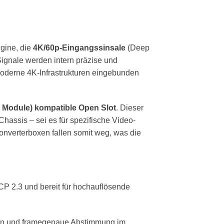
gine, die
4K/60p-Eingangssinsale
(Deep
ignale werden intern präzise und
 moderne 4K-Infrastrukturen eingebunden
y Module) kompatible Open Slot
. Dieser
hassis – sei es für spezifische Video-
Konverterboxen fallen somit weg, was die
P 2.3 und bereit für hochauflösende
ion und framegenaue Abstimmung im