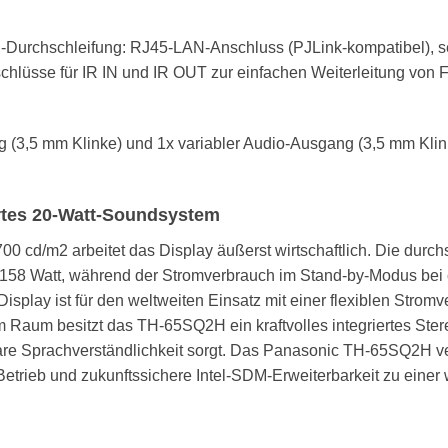
-Durchschleifung: RJ45-LAN-Anschluss (PJLink-kompatibel), ser
chlüsse für IR IN und IR OUT zur einfachen Weiterleitung von
(3,5 mm Klinke) und 1x variabler Audio-Ausgang (3,5 mm Klink
ertes 20-Watt-Soundsystem
700 cd/m2 arbeitet das Display äußerst wirtschaftlich. Die durc
n 158 Watt, während der Stromverbrauch im Stand-by-Modus bei 
Display ist für den weltweiten Einsatz mit einer flexiblen Stro
im Raum besitzt das TH-65SQ2H ein kraftvolles integriertes St
klare Sprachverständlichkeit sorgt. Das Panasonic TH-65SQ2H v
7-Betrieb und zukunftssichere Intel-SDM-Erweiterbarkeit zu ei