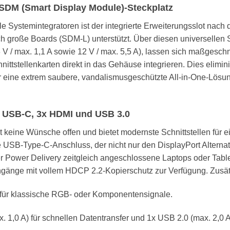
l SDM (Smart Display Module)-Steckplatz
le Systemintegratoren ist der integrierte Erweiterungsslot nach 
große Boards (SDM-L) unterstützt. Über diesen universellen St
,3 V / max. 1,1 A sowie 12 V / max. 5,5 A), lassen sich maßgesc
stellenkarten direkt in das Gehäuse integrieren. Dies eliminier
 eine extrem saubere, vandalismusgeschützte All-in-One-Lösung,
W USB-C, 3x HDMI und USB 3.0
keine Wünsche offen und bietet modernste Schnittstellen für 
te USB-Type-C-Anschluss, der nicht nur den DisplayPort Altern
r Power Delivery zeitgleich angeschlossene Laptops oder Tablet
ngänge mit vollem HDCP 2.2-Kopierschutz zur Verfügung. Zusätz
 für klassische RGB- oder Komponentensignale.
1,0 A) für schnellen Datentransfer und 1x USB 2.0 (max. 2,0 A