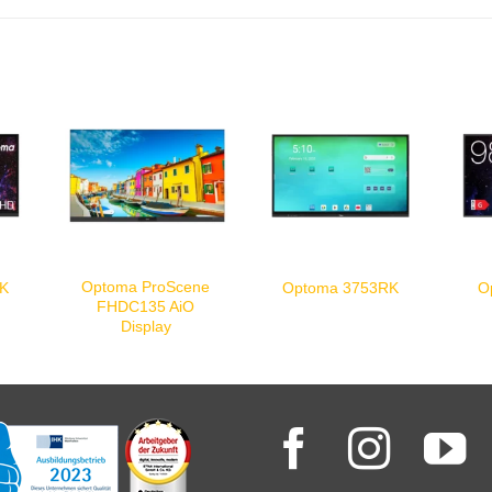
Optoma ProScene
RK
Optoma 3753RK
O
FHDC135 AiO
Display