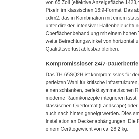
von 65 Zoll (effektive Anzeigefläche 1428
Pixeln im klassischen 16:9-Format. Das ab
cd/m2, das in Kombination mit einem stati
unter direkter, intensiver Hallenbeleuchtu
Oberflächenbehandlung mit einem hohen Tr
weite Betrachtungswinkel von horizontal u
Qualitätsverlust ablesbar bleiben.
Kompromissloser 24/7-Dauerbetrieb
Das TH-65SQ2H ist kompromisslos für den 
perfekten Wahl für kritische Infrastruktur
einen schlanken, perfekt symmetrischen Ra
moderne Raumkonzepte integrieren lässt. Ein
klassischen Querformat (Landscape) oder 
auch nach hinten geneigt werden. Dies erm
Installation an Deckenabhängungen. Die 
einem Gerätegewicht von ca. 28,2 kg.