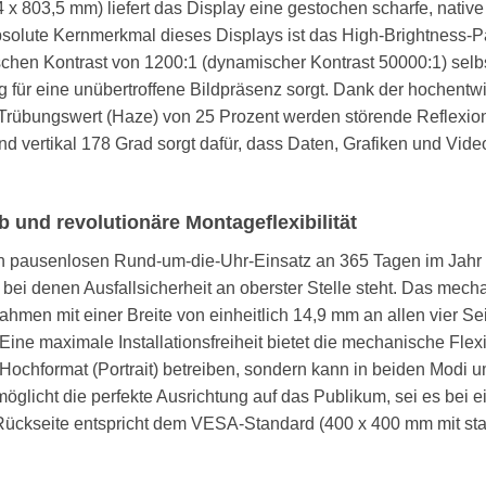
,4 x 803,5 mm) liefert das Display eine gestochen scharfe, na
solute Kernmerkmal dieses Displays ist das High-Brightness-Pa
schen Kontrast von 1200:1 (dynamischer Kontrast 50000:1) selb
ng für eine unübertroffene Bildpräsenz sorgt. Dank der hochentwi
übungswert (Haze) von 25 Prozent werden störende Reflexionen
nd vertikal 178 Grad sorgt dafür, dass Daten, Grafiken und Vid
 und revolutionäre Montageflexibilität
pausenlosen Rund-um-die-Uhr-Einsatz an 365 Tagen im Jahr (24h
en, bei denen Ausfallsicherheit an oberster Stelle steht. Das 
hmen mit einer Breite von einheitlich 14,9 mm an allen vier Sei
e maximale Installationsfreiheit bietet die mechanische Flexibil
Hochformat (Portrait) betreiben, sondern kann in beiden Modi u
öglicht die perfekte Ausrichtung auf das Publikum, sei es bei
Rückseite entspricht dem VESA-Standard (400 x 400 mm mit st