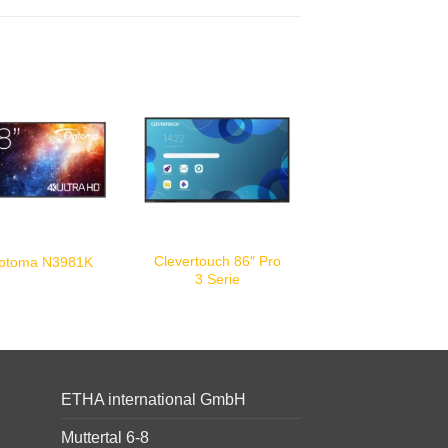
Clevertouch 86″ Pro
ptoma N3981K
3 Serie
ETHA international GmbH
Muttertal 6-8