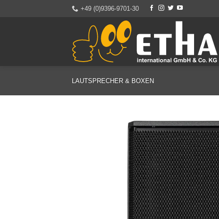
Zum
+49 (0)9396-9701-30
Inhalt
springen
LAUTSPRECHER & BOXEN