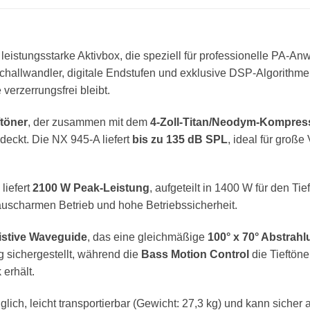
leistungsstarke Aktivbox, die speziell für professionelle PA-
Schallwandler, digitale Endstufen und exklusive DSP-Algorithmen
 verzerrungsfrei bleibt.
töner
, der zusammen mit dem
4-Zoll-Titan/Neodym-Kompress
deckt. Die NX 945-A liefert
bis zu 135 dB SPL
, ideal für groß
liefert
2100 W Peak-Leistung
, aufgeteilt in 1400 W für den T
äuscharmen Betrieb und hohe Betriebssicherheit.
istive Waveguide
, das eine gleichmäßige
100° x 70° Abstrah
 sichergestellt, während die
Bass Motion Control
die Tieftöne
erhält.
uglich, leicht transportierbar (Gewicht: 27,3 kg) und kann siche