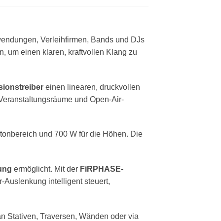
Anwendungen, Verleihfirmen, Bands und DJs
, um einen klaren, kraftvollen Klang zu
ionstreiber
einen linearen, druckvollen
e Veranstaltungsräume und Open-Air-
ieftonbereich und 700 W für die Höhen. Die
lung
ermöglicht. Mit der
FiRPHASE-
r-Auslenkung intelligent steuert,
r an Stativen, Traversen, Wänden oder via