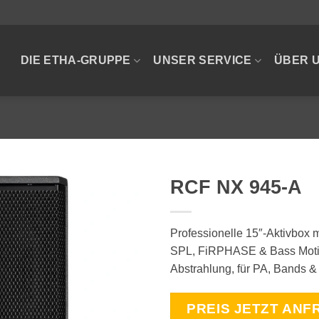
DIE ETHA-GRUPPE
UNSER SERVICE
ÜBER 
RCF NX 945-A
Professionelle 15″-Aktivbox 
SPL, FiRPHASE & Bass Motio
Abstrahlung, für PA, Bands &
PREIS JETZT ANF