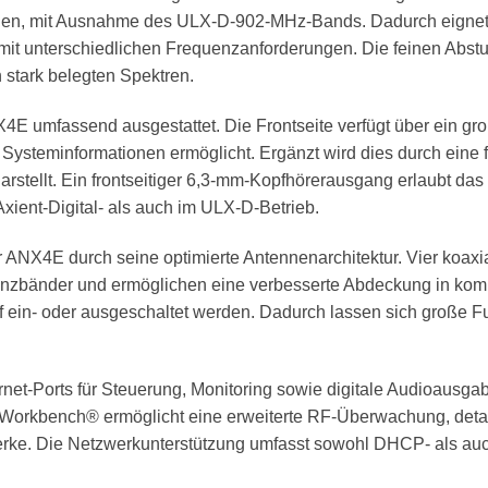
nen, mit Ausnahme des ULX-D-902-MHz-Bands. Dadurch eignet s
t unterschiedlichen Frequenzanforderungen. Die feinen Abs
 stark belegten Spektren.
X4E umfassend ausgestattet. Die Frontseite verfügt über ein gro
n Systeminformationen ermöglicht. Ergänzt wird dies durch eine 
rstellt. Ein frontseitiger 6,3-mm-Kopfhörerausgang erlaubt das
ient-Digital- als auch im ULX-D-Betrieb.
r ANX4E durch seine optimierte Antennenarchitektur. Vier koa
nzbänder und ermöglichen eine verbesserte Abdeckung in kom
ein- oder ausgeschaltet werden. Dadurch lassen sich große Fun
rnet-Ports für Steuerung, Monitoring sowie digitale Audioausg
ss Workbench® ermöglicht eine erweiterte RF-Überwachung, det
ke. Die Netzwerkunterstützung umfasst sowohl DHCP- als auch