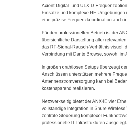
Axient-Digital- und ULX-D-Frequenzoptio
Einsätze und komplexe HF-Umgebungen mi
eine präzise Frequenzkoordination auch in
Für den professionellen Betrieb ist der AN
übersichtliche Darstellung aller relevante
das RF-Signal-Rausch-Verhältnis visuell da
Verbindung mit Dante Browse, sowohl im Ax
In großen drahtlosen Setups überzeugt de
Anschlüssen unterstützen mehrere Freque
Antennenstromversorgung kann bei Bedarf 
kostensparend realisieren.
Netzwerkseitig bietet der ANX4E vier Ethe
vollständige Integration in Shure Wirele
zentrale Steuerung komplexer Funknetzwer
professionelle IT-Infrastrukturen ausgelegt.