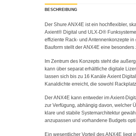
BESCHREIBUNG
Der Shure ANX4E ist ein hochflexibler, sk
Axient® Digital und ULX-D® Funksystemen 
effiziente Rack- und Antennenkonzepte in
Bauform stellt der ANX4E eine besonders 
Im Zentrum des Konzepts steht die außerg
kann über separat erhältliche digitale Liz
lassen sich bis zu 16 Kanäle Axient Digit
Kanaldichte erreicht, die sowohl Rackplatz 
Der ANX4E kann entweder im Axient-Digita
zur Verfügung, abhängig davon, welcher Üb
klare und stabile Systemarchitektur gewähr
anzupassen und vorhandene Budgets opti
Ein wesentlicher Vorteil des ANX4E liegt 