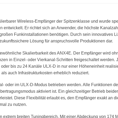
alierbarer Wireless-Empfänger der Spitzenklasse und wurde spe
entwickelt. Er richtet sich an Anwender, die höchste Kanalzah
 großen Funkinstallationen benötigen. Durch sein innovatives 
zukunftssichere Lösung für anspruchsvolle Produktionen dar.
ewöhnliche Skalierbarkeit des ANX4E. Der Empfänger wird ohne
enzen in Einzel- oder Vierkanal-Schritten freigeschaltet werde
al oder bis zu 24 Kanäle ULX-D in nur einer Höheneinheit realis
als auch Infrastrukturkosten erheblich reduziert.
l- oder im ULX-D-Modus betrieben werden. Alle Funktionen der
ertragungsmodus aktiviert ist. Ein gleichzeitiger Betrieb beide
leistet. Diese Flexibilität erlaubt es, den Empfänger exakt an 
mal zu nutzen.
im extrem breiten Tuningbereich. Mit einer Abdeckung von 174 M