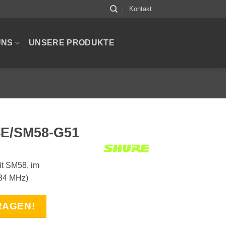
Kontakt
UNS
UNSERE PRODUKTE
E/SM58-G51
t SM58, im
34 MHz)
RAGEN!