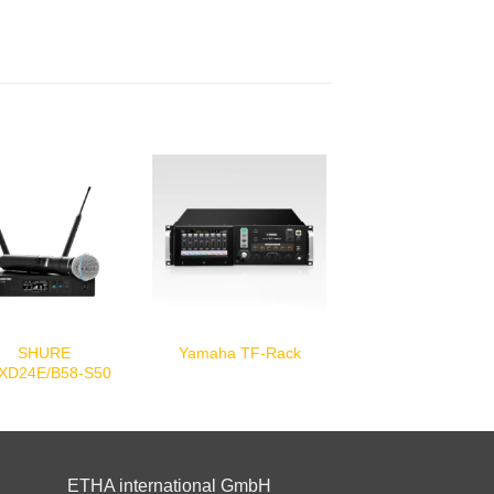
SHURE
Yamaha TF-Rack
XD24E/B58-S50
ETHA international GmbH