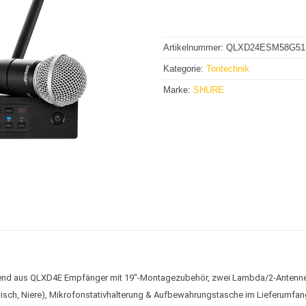
Artikelnummer:
QLXD24ESM58G51
Kategorie:
Tontechnik
Marke:
SHURE
end aus QLXD4E Empfänger mit 19″-Montagezubehör, zwei Lambda/2-Antennen
h, Niere), Mikrofonstativhalterung & Aufbewahrungstasche im Lieferumfang 