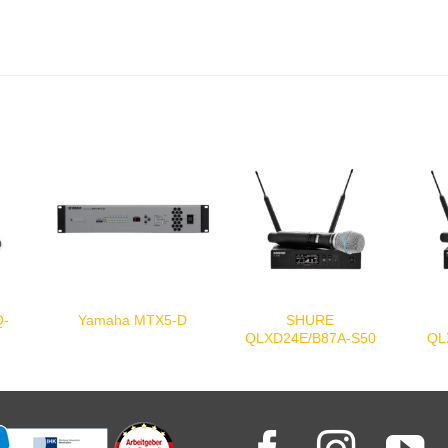
Q-
SHURE
Yamaha MTX5-D
QLXD24E/B87A-S50
QL