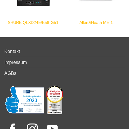
SHURE QLXD24E/B58-G51
Allen&Heath ME-1
Kontakt
Impressum
AGBs