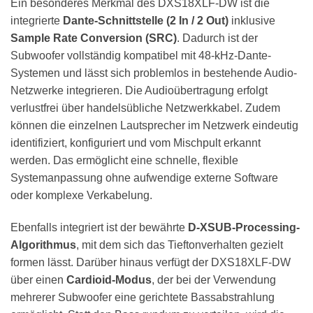
Ein besonderes Merkmal des DXS18XLF-DW ist die
integrierte
Dante-Schnittstelle (2 In / 2 Out)
inklusive
Sample Rate Conversion (SRC)
. Dadurch ist der
Subwoofer vollständig kompatibel mit 48-kHz-Dante-
Systemen und lässt sich problemlos in bestehende Audio-
Netzwerke integrieren. Die Audioübertragung erfolgt
verlustfrei über handelsübliche Netzwerkkabel. Zudem
können die einzelnen Lautsprecher im Netzwerk eindeutig
identifiziert, konfiguriert und vom Mischpult erkannt
werden. Das ermöglicht eine schnelle, flexible
Systemanpassung ohne aufwendige externe Software
oder komplexe Verkabelung.
Ebenfalls integriert ist der bewährte
D-XSUB-Processing-
Algorithmus
, mit dem sich das Tieftonverhalten gezielt
formen lässt. Darüber hinaus verfügt der DXS18XLF-DW
über einen
Cardioid-Modus
, der bei der Verwendung
mehrerer Subwoofer eine gerichtete Bassabstrahlung