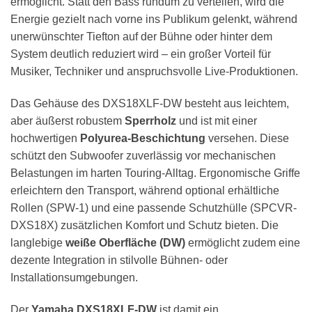
ermöglicht. Statt den Bass rundum zu verteilen, wird die
Energie gezielt nach vorne ins Publikum gelenkt, während
unerwünschter Tiefton auf der Bühne oder hinter dem
System deutlich reduziert wird – ein großer Vorteil für
Musiker, Techniker und anspruchsvolle Live-Produktionen.
Das Gehäuse des DXS18XLF-DW besteht aus leichtem,
aber äußerst robustem
Sperrholz
und ist mit einer
hochwertigen
Polyurea-Beschichtung
versehen. Diese
schützt den Subwoofer zuverlässig vor mechanischen
Belastungen im harten Touring-Alltag. Ergonomische Griffe
erleichtern den Transport, während optional erhältliche
Rollen (SPW-1) und eine passende Schutzhülle (SPCVR-
DXS18X) zusätzlichen Komfort und Schutz bieten. Die
langlebige
weiße Oberfläche (DW)
ermöglicht zudem eine
dezente Integration in stilvolle Bühnen- oder
Installationsumgebungen.
Der
Yamaha DXS18XLF-DW
ist damit ein