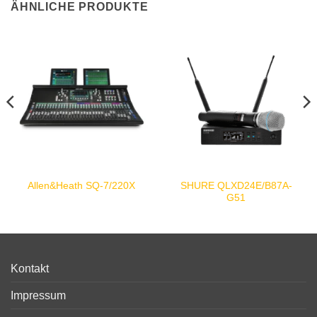
ÄHNLICHE PRODUKTE
SHURE QLXD24E/B87A-
Allen&Heath SQ-7/220X
G51
Kontakt
Impressum