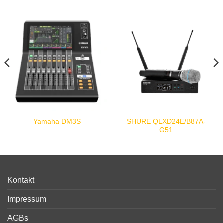
SHURE QLXD24E/B87A-
Yamaha DM3S
G51
Kontakt
Impressum
AGBs