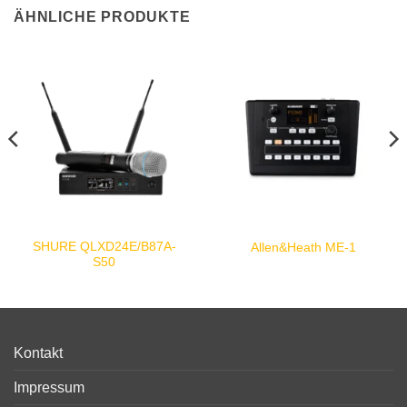
ÄHNLICHE PRODUKTE
SHURE QLXD24E/B87A-
Allen&Heath ME-1
S50
Kontakt
Impressum