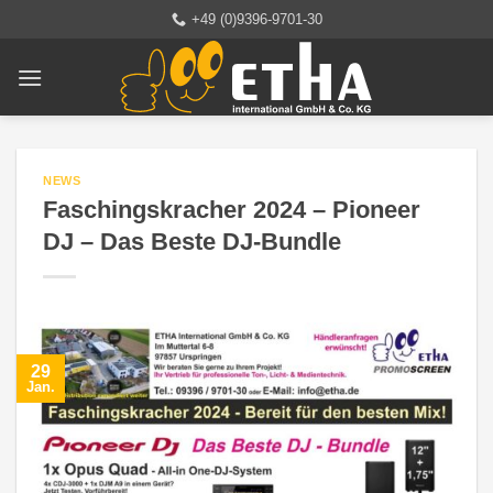
Zum
+49 (0)9396-9701-30
Inhalt
springen
NEWS
Faschingskracher 2024 – Pioneer
DJ – Das Beste DJ-Bundle
29
Jan.